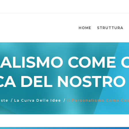
HOME
STRUTTURA
NALISMO COME 
CA DEL NOSTR
oste
/
La Curva Delle Idee
/
Il Personalismo Come Cos