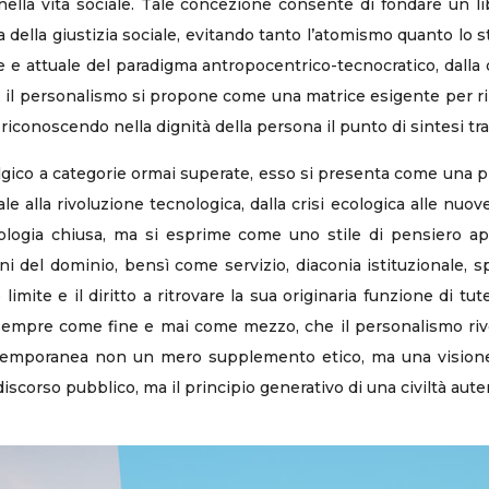
a nella vita sociale. Tale concezione consente di fondare un l
za della giustizia sociale, evitando tanto l’atomismo quanto lo 
e e attuale del paradigma antropocentrico-tecnocratico, dalla 
, il personalismo si propone come una matrice esigente per rip
, riconoscendo nella dignità della persona il punto di sintesi tra e
lgico a categorie ormai superate, esso si presenta come una 
 alla rivoluzione tecnologica, dalla crisi ecologica alle nuove 
eologia chiusa, ma si esprime come uno stile di pensiero 
ni del dominio, bensì come servizio, diaconia istituzionale, sp
limite e il diritto a ritrovare la sua originaria funzione di t
 sempre come fine e mai come mezzo, che il personalismo rivel
 contemporanea non un mero supplemento etico, ma una visione
scorso pubblico, ma il principio generativo di una civiltà aut