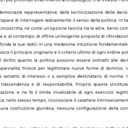
n più profondo smarrimento antropologico, che investe i fonda
 democrazie rappresentative, dalla tecnicizzazione delle decisi
capace di interrogare radicalmente il senso della politica. In 
circoscritta, né come un’opzione teorica tra le altre, bensì co
a e, al contempo, di offrire un’esigente proposta di rifondazione
affonda le sue radici in una medesima intuizione fondamentale
isca il principio originario e il criterio ultimo di ogni ordine pol
diritto quanto la politica possono essere sottratti alle deriv
imparzialità, finisce per legittimare nuove forme di dominio.
ore astratto di interessi o a semplice destinatario di norme,
 trascendenza e di responsabilità. Proprio questa struttur
zzazione, e ne fa il limite invalicabile di ogni esercizio le
fica, nello stesso tempo, riconoscere il carattere intrinsecament
suna costruzione giuridica, nessuna configurazione della con