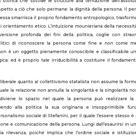
storica che sottrae le strutture alla tentazione dell’assolu
ispetto a ciò che solo permane: la dignità della persona. Il p
a essa smarrisca il proprio fondamento antropologico, trasforman
a di orientamento etico. L’intuizione mounieriana della necessi
rsione profonda dei fini della politica, coglie con straord
politici di riconoscere la persona come fine e non come m
on è un oggetto pienamente conoscibile e classificabile una 
ica; ed è proprio tale irriducibilità a costituire il fondamento
o liberale quanto al collettivismo statalista non assume la form
le la relazione non annulla la singolarità e la singolarità non
 diviene lo spazio nel quale la persona può realizzare la
tuendo alla politica la sua originaria e insopprimibile fu
onalismo sociale di Stefanini, per il quale l’essere stesso 
one e comunicazione della persona. Lungi dall’esaurirsi in un
aria rilevanza, poiché implica che l’ordine sociale e istitu