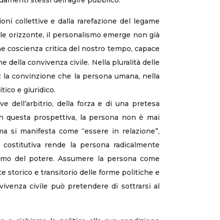
menti stessi dell’agire pubblico.
oni collettive e dalla rarefazione del legame
tale orizzonte, il personalismo emerge non già
me coscienza critica del nostro tempo, capace
 della convivenza civile. Nella pluralità delle
: la convinzione che la persona umana, nella
itico e giuridico.
e dell’arbitrio, della forza e di una pretesa
 In questa prospettiva, la persona non è mai
 ma si manifesta come “essere in relazione”,
a costitutiva rende la persona radicalmente
gittimo del potere. Assumere la persona come
e storico e transitorio delle forme politiche e
vivenza civile può pretendere di sottrarsi al