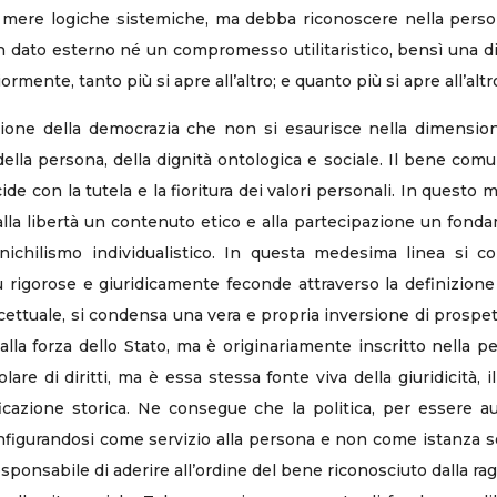
 mere logiche sistemiche, ma debba riconoscere nella persona 
 un dato esterno né un compromesso utilitaristico, bensì una d
mente, tanto più si apre all’altro; e quanto più si apre all’altro
one della democrazia che non si esaurisce nella dimensio
della persona, della dignità ontologica e sociale. Il bene com
ide con la tutela e la fioritura dei valori personali. In quest
 alla libertà un contenuto etico e alla partecipazione un fonda
 nichilismo individualistico. In questa medesima linea si co
 rigorose e giuridicamente feconde attraverso la definizione 
ttuale, si condensa una vera e propria inversione di prospettiv
alla forza dello Stato, ma è originariamente inscritto nella pe
e di diritti, ma è essa stessa fonte viva della giuridicità, il
icazione storica. Ne consegue che la politica, per essere a
nfigurandosi come servizio alla persona e non come istanza sov
sponsabile di aderire all’ordine del bene riconosciuto dalla ragi