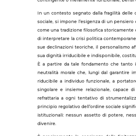
contingente o meramente funzionale, bensì u
In un contesto segnato dalla fragilità delle
sociale, si impone l’esigenza di un pensiero 
come una tradizione filosofica storicamente 
di interpretare la crisi politica contemporane
sue declinazioni teoriche, il personalismo 
sua dignità irriducibile e indisponibile, costitu
È a partire da tale fondamento che tanto il 
neutralità morale che, lungi dal garantire 
riducibile a individuo funzionale, a portat
singolare e insieme relazionale, capace di
refrattaria a ogni tentativo di strumentali
principio regolativo dell’ordine sociale signi
istituzionali: nessun assetto di potere, nes
divenire.