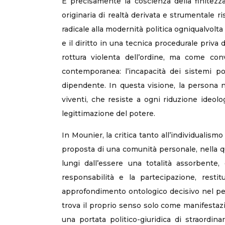
È precisamente la coscienza della finitezza 
originaria di realtà derivata e strumentale r
radicale alla modernità politica ogniqualvolt
e il diritto in una tecnica procedurale priv
rottura violenta dell’ordine, ma come conve
contemporanea: l’incapacità dei sistemi 
dipendente. In questa visione, la persona n
viventi, che resiste a ogni riduzione ideolog
legittimazione del potere.
In Mounier, la critica tanto all’individualism
proposta di una comunità personale, nella qua
lungi dall’essere una totalità assorbente,
responsabilità e la partecipazione, resti
approfondimento ontologico decisivo nel pers
trova il proprio senso solo come manifestazi
una portata politico-giuridica di straordin