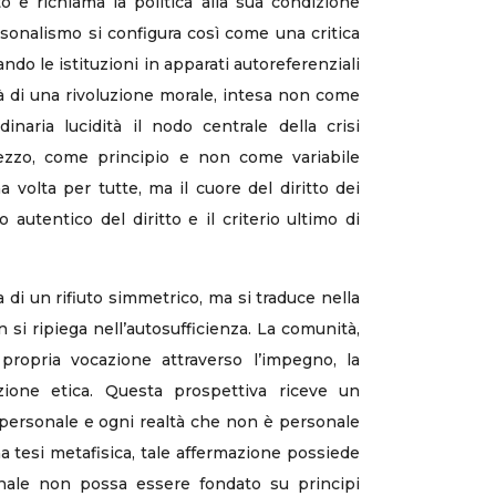
to e richiama la politica alla sua condizione
ersonalismo si configura così come una critica
do le istituzioni in apparati autoreferenziali
tà di una rivoluzione morale, intesa non come
inaria lucidità il nodo centrale della crisi
ezzo, come principio e non come variabile
volta per tutte, ma il cuore del diritto dei
 autentico del diritto e il criterio ultimo di
a di un rifiuto simmetrico, ma si traduce nella
 si ripiega nell’autosufficienza. La comunità,
 propria vocazione attraverso l’impegno, la
nzione etica. Questa prospettiva riceve un
è personale e ogni realtà che non è personale
a tesi metafisica, tale affermazione possiede
zionale non possa essere fondato su principi