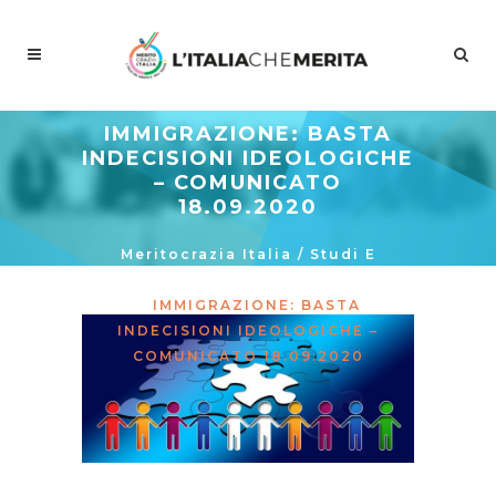
IMMIGRAZIONE: BASTA
INDECISIONI IDEOLOGICHE
– COMUNICATO
18.09.2020
Meritocrazia Italia
/
Studi E
Proposte
/
La Curva Delle Idee
/
IMMIGRAZIONE: BASTA
INDECISIONI IDEOLOGICHE –
COMUNICATO 18.09.2020