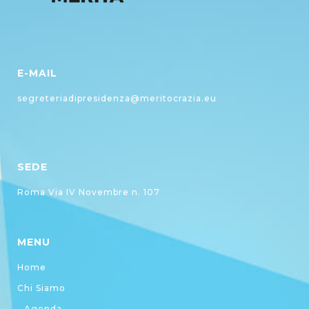
E-MAIL
segreteriadipresidenza@meritocrazia.eu
SEDE
Roma Via IV Novembre n. 107
MENU
Home
Chi Siamo
Agenda