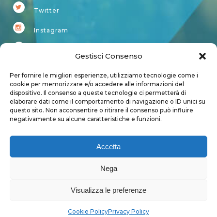
Twitter
Instagram
Youtube
Gestisci Consenso
Kardup
Per fornire le migliori esperienze, utilizziamo tecnologie come i
cookie per memorizzare e/o accedere alle informazioni del
dispositivo. Il consenso a queste tecnologie ci permetterà di
Account
elaborare dati come il comportamento di navigazione o ID unici su
questo sito. Non acconsentire o ritirare il consenso può influire
Login
negativamente su alcune caratteristiche e funzioni.
Logout
Account
Accetta
User page
Nega
Visualizza le preferenze
Privacy Policy
|
Cookie Policy
Cookie Policy
Privacy Policy
Copyright 2018 - Tutti i diritti sono riservati