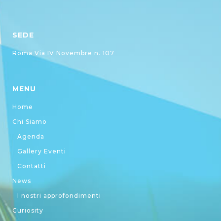
SEDE
Roma Via IV Novembre n. 107
MENU
Home
Chi Siamo
Agenda
Gallery Eventi
Contatti
News
I nostri approfondimenti
Curiosity