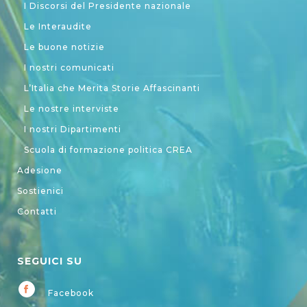
I Discorsi del Presidente nazionale
Le Interaudite
Le buone notizie
I nostri comunicati
L’Italia che Merita Storie Affascinanti
Le nostre interviste
I nostri Dipartimenti
Scuola di formazione politica CREA
Adesione
Sostienici
Contatti
SEGUICI SU
Facebook