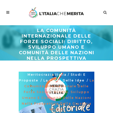
LA COMUNITÀ
INTERNAZIONALE DELLE
FORZE SOCIALI: DIRITTO,
SVILUPPO UMANO E
COMUNITÀ DELLE NAZIONI
NELLA PROSPETTIVA
DELLA GIUSTIZIA MORALE
Meritocrazia Italia
/
Studi E
Proposte
/
La Curva Delle Idee
/
La
Comunità Internazionale Delle
Forze Sociali: Diritto, Sviluppo
Umano E Comunità Delle Nazioni
Nella Prospettiva Della Giustizia
Morale