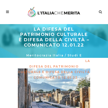
LA DIFESA DEL
PATRIMONIO CULTURALE
È DIFESA DELLA CIVILTÀ –
COMUNICATO 12.01.22
Meritocrazia Italia
/
Studi E
Proposte
/
La Curva Delle Idee
/
LA
DIFESA DEL PATRIMONIO
CULTURALE È DIFESA DELLA CIVILTÀ
– COMUNICATO 12.01.22