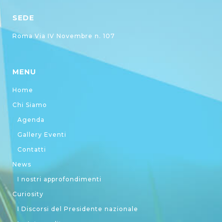
SEDE
Roma Via IV Novembre n. 107
MENU
Home
Chi Siamo
Agenda
Gallery Eventi
Contatti
News
I nostri approfondimenti
Curiosity
I Discorsi del Presidente nazionale