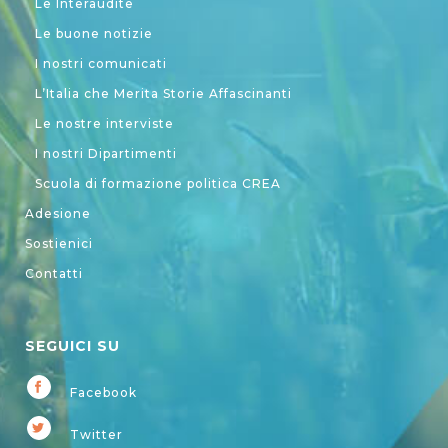
Le Interaudite
Le buone notizie
I nostri comunicati
L’Italia che Merita Storie Affascinanti
Le nostre interviste
I nostri Dipartimenti
Scuola di formazione politica CREA
Adesione
Sostienici
Contatti
SEGUICI SU
Facebook
Twitter