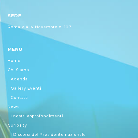
SEDE
Roma Via IV Novembre n. 107
MENU
Home
Chi Siamo
Agenda
Gallery Eventi
Contatti
News
I nostri approfondimenti
Curiosity
I Discorsi del Presidente nazionale