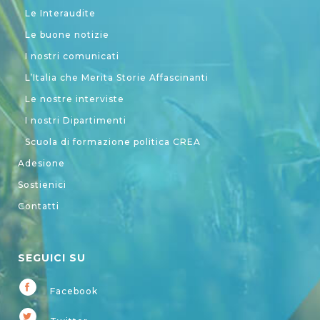
Le Interaudite
Le buone notizie
I nostri comunicati
L’Italia che Merita Storie Affascinanti
Le nostre interviste
I nostri Dipartimenti
Scuola di formazione politica CREA
Adesione
Sostienici
Contatti
SEGUICI SU
Facebook