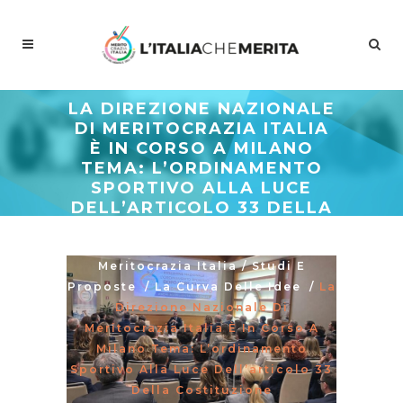
LA DIREZIONE NAZIONALE
DI MERITOCRAZIA ITALIA
È IN CORSO A MILANO
TEMA: L’ORDINAMENTO
SPORTIVO ALLA LUCE
DELL’ARTICOLO 33 DELLA
COSTITUZIONE
Meritocrazia Italia
/
Studi E
Proposte
/
La Curva Delle Idee
/
La
Direzione Nazionale Di
Meritocrazia Italia È In Corso A
Milano Tema: L’ordinamento
Sportivo Alla Luce Dell’articolo 33
Della Costituzione