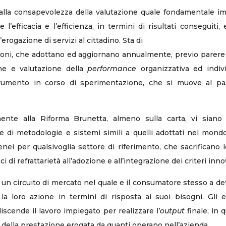
 alla consapevolezza della valutazione quale fondamentale im
’efficacia e l’efficienza, in termini di risultati conseguiti, 
erogazione di servizi al cittadino. Sta di
ioni, che adottano ed aggiornano annualmente, previo parere 
one e valutazione della
performance
organizzativa ed indiv
rumento in corso di sperimentazione, che si muove al pas
nte alla Riforma Brunetta, almeno sulla carta, vi siano
e di metodologie e sistemi simili a quelli adottati nel mon
enei per qualsivoglia settore di riferimento, che sacrificano l
ici di refrattarietà all’adozione e all’integrazione dei criteri in
un circuito di mercato nel quale e il consumatore stesso a det
a loro azione in termini di risposta ai suoi bisogni. Gli 
scende il lavoro impiegato per realizzare l’
output
finale; in 
à della prestazione erogata da quanti operano nell’azienda.