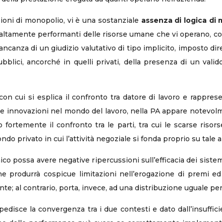
ioni di monopolio, vi è una sostanziale
assenza di logica di
ltamente performanti delle risorse umane che vi operano, com
ancanza di un giudizio valutativo di tipo implicito, imposto 
blici, ancorché in quelli privati, della presenza di un valid
va con cui si esplica il confronto tra datore di lavoro e rappres
lle innovazioni nel mondo del lavoro, nella PA appare notevol
no fortemente il confronto tra le parti, tra cui le scarse risor
ondo privato in cui l’attività negoziale si fonda proprio su tale 
o possa avere negative ripercussioni sull’efficacia dei sistemi
one produrrà cospicue limitazioni nell’erogazione di premi ed
e; al contrario, porta, invece, ad una distribuzione uguale per
pedisce la convergenza tra i due contesti e dato dall’insuffi