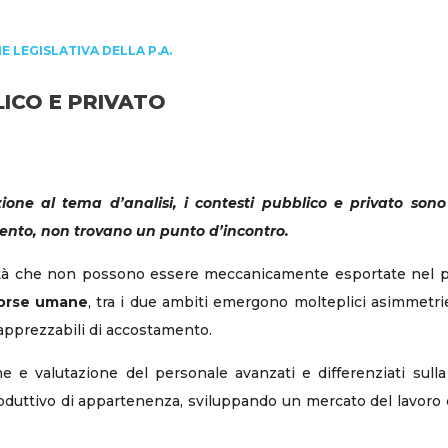
 LEGISLATIVA DELLA P.A.
ICO E PRIVATO
zione al tema d’analisi, i contesti pubblico e privato son
nto, non trovano un punto d’incontro.
rità che non possono essere meccanicamente esportate nel pub
sorse umane
, tra i due ambiti emergono molteplici asimmetri
apprezzabili di accostamento.
one e valutazione del personale avanzati e differenziati sul
produttivo di appartenenza, sviluppando un mercato del lavoro c