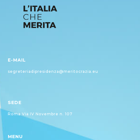
E-MAIL
segreteriadipresidenza@meritocrazia.eu
SEDE
Roma Via IV Novembre n. 107
MENU