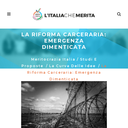
LA RIFORMA CARCERARIA:
EMERGENZA
DIMENTICATA
Meritocrazia Italia
/
Studi E
Proposte
/
La Curva Delle Idee
/
La
Riforma Carceraria: Emergenza
Dimenticata