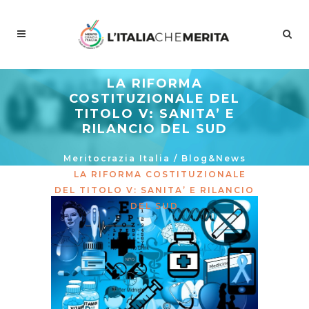
LA RIFORMA
COSTITUZIONALE DEL
TITOLO V: SANITA’ E
RILANCIO DEL SUD
Meritocrazia Italia
/
Blog&News
/
LA RIFORMA COSTITUZIONALE
DEL TITOLO V: SANITA’ E RILANCIO
DEL SUD