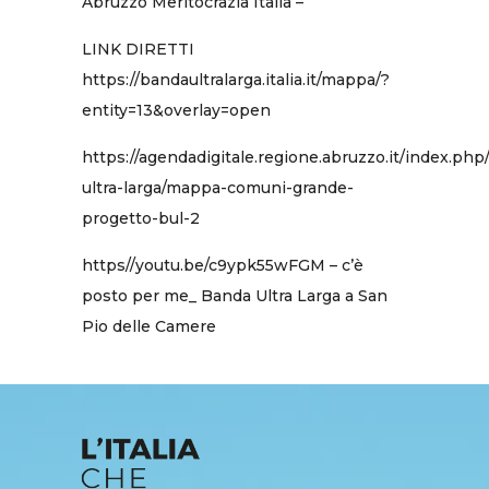
Abruzzo Meritocrazia Italia –
LINK DIRETTI
https://bandaultralarga.italia.it/mappa/?
entity=13&overlay=open
https://agendadigitale.regione.abruzzo.it/index.ph
ultra-larga/mappa-comuni-grande-
progetto-bul-2
https//youtu.be/c9ypk55wFGM – c’è
posto per me_ Banda Ultra Larga a San
Pio delle Camere