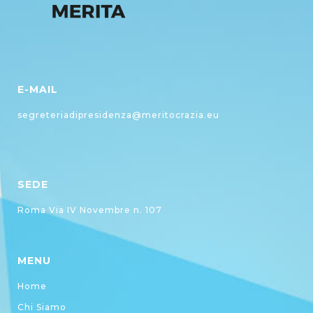
E-MAIL
segreteriadipresidenza@meritocrazia.eu
SEDE
Roma Via IV Novembre n. 107
MENU
Home
Chi Siamo