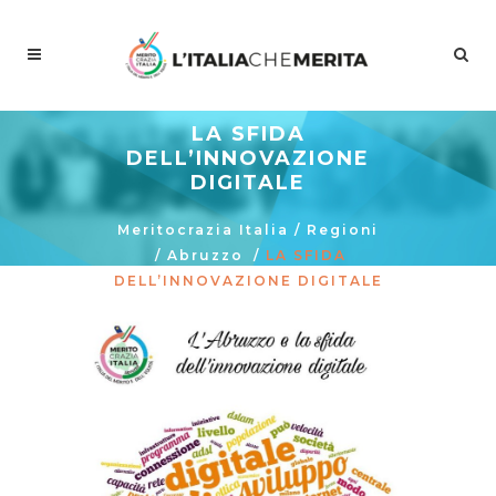
LA SFIDA
DELL’INNOVAZIONE
DIGITALE
Meritocrazia Italia
/
Regioni
/
Abruzzo
/
LA SFIDA
DELL’INNOVAZIONE DIGITALE