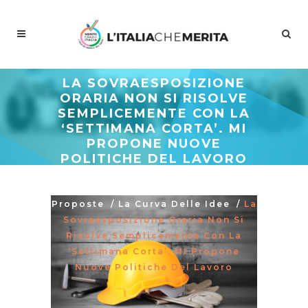
LA SOVRAESPOSIZIONE
ORARIA NON SI RISOLVE
SEMPLICEMENTE CON LA
‘SETTIMANA CORTA’. MI
PROPONE NUOVE
POLITICHE DEL LAVORO
Meritocrazia Italia
/
Studi E
Proposte
/
La Curva Delle Idee
/
La
Sovraesposizione Oraria Non Si
Risolve Semplicemente Con La
‘settimana Corta’. MI Propone
Nuove Politiche Del Lavoro