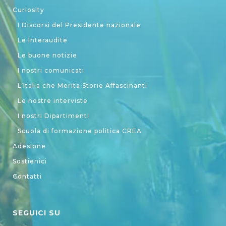
Curiosity
I Discorsi del Presidente nazionale
Le Interaudite
Le buone notizie
I nostri comunicati
L’Italia che Merita Storie Affascinanti
Le nostre interviste
I nostri Dipartimenti
Scuola di formazione politica CREA
Adesione
Sostienici
Contatti
SEGUICI SU