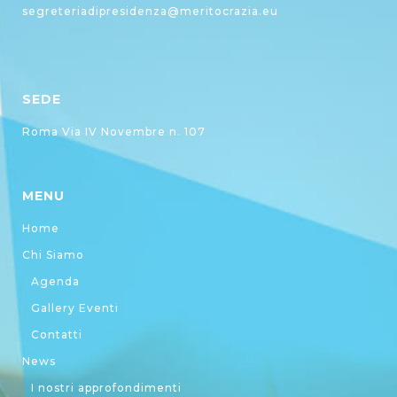
segreteriadipresidenza@meritocrazia.eu
SEDE
Roma Via IV Novembre n. 107
MENU
Home
Chi Siamo
Agenda
Gallery Eventi
Contatti
News
I nostri approfondimenti