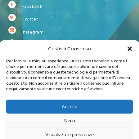
Facebook
Twitter
Instagram
Youtube
Gestisci Consenso
Kardup
Per fornire le migliori esperienze, utilizziamo tecnologie come i
cookie per memorizzare e/o accedere alle informazioni del
dispositivo. Il consenso a queste tecnologie ci permetterà di
Account
elaborare dati come il comportamento di navigazione o ID unici su
questo sito. Non acconsentire o ritirare il consenso può influire
Login
negativamente su alcune caratteristiche e funzioni.
Logout
Account
Accetta
User page
Nega
Visualizza le preferenze