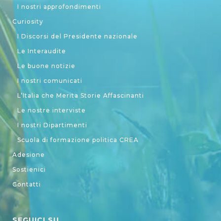
I nostri approfondimenti
Curiosity
I Discorsi del Presidente nazionale
Le Interaudite
Le buone notizie
I nostri comunicati
L’Italia che Merita Storie Affascinanti
Le nostre interviste
I nostri Dipartimenti
Scuola di formazione politica CREA
Adesione
Sostienici
Contatti
SEGUICI SU