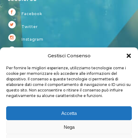
Facebook
Twitter
Instagram
Youtube
Gestisci Consenso
Kardup
Per fornire le migliori esperienze, utilizziamo tecnologie come i
cookie per memorizzare e/o accedere alle informazioni del
dispositivo. Il consenso a queste tecnologie ci permetterà di
Account
elaborare dati come il comportamento di navigazione o ID unici su
questo sito. Non acconsentire o ritirare il consenso può influire
Login
negativamente su alcune caratteristiche e funzioni.
Logout
Account
Accetta
User page
Nega