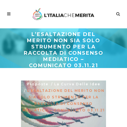
L’ESALTAZIONE DEL
MERITO NON SIA SOLO
STRUMENTO PER LA
RACCOLTA DI CONSENSO
MEDIATICO –
COMUNICATO 03.11.21
Meritocrazia Italia
/
Studi E
Proposte
/
La Curva Delle Idee
/
L’ESALTAZIONE DEL MERITO NON
SIA SOLO STRUMENTO PER LA
RACCOLTA DI CONSENSO
MEDIATICO – COMUNICATO 03.11.21