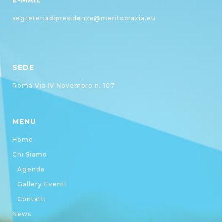
E-MAIL
segreteriadipresidenza@meritocrazia.eu
SEDE
Roma Via IV Novembre n. 107
MENU
Home
Chi Siamo
Agenda
Gallery Eventi
Contatti
News