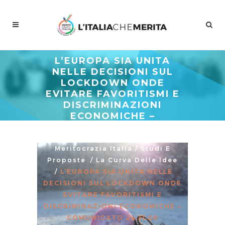
L’EUROPA SIA UNITA
NELLE DECISIONI SUL
LOCKDOWN ONDE
EVITARE FAVORITISMI E
DISCRIMINAZIONI
ECONOMICHE –
COMUNICATO 24.11.20
Meritocrazia Italia
/
Studi E
Proposte
/
La Curva Delle Idee
/
L’EUROPA SIA UNITA NELLE
DECISIONI SUL LOCKDOWN ONDE
EVITARE FAVORITISMI E
DISCRIMINAZIONI ECONOMICHE –
COMUNICATO 24.11.20