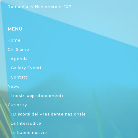
Roma Via IV Novembre n. 107
MENU
Home
Chi Siamo
Agenda
Gallery Eventi
Contatti
News
I nostri approfondimenti
Curiosity
I Discorsi del Presidente nazionale
Le Interaudite
Le buone notizie