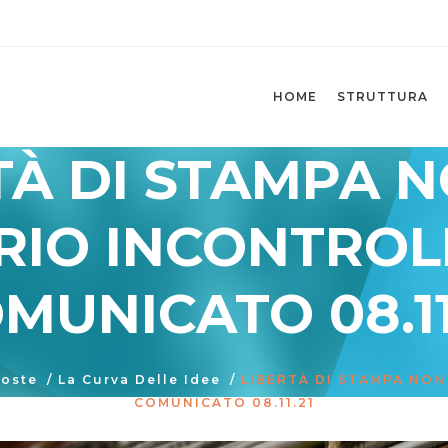
HOME
STRUTTURA
TÀ DI STAMPA N
RIO INCONTROL
MUNICATO 08.11
poste
/
La Curva Delle Idee
/
LIBERTÀ DI STAMPA NON
COMUNICATO 08.11.21