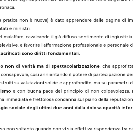
cronaca.
a pratica non è nuova) è dato apprendere dalle pagine di impo
ati e ministri.
el malaffare, cavalcando il già diffuso sentimento di ingiustizia
televisive, e favorire l’affermazione professionale e personale di
acrificati sono diritti fondamentali.
to non di verità ma di spettacolarizzazione
, che approfitt
io consapevole, così annientando il potere di partecipazione de
struiti su valutazioni solide e approfondite, ma su parametri d
lismo
e con buona pace del principio di non colpevolezza. N
na immediata e frettolosa condanna sul piano della reputazione e
gio sociale degli ultimi due anni dalla dolosa opacità infor
tteso non soltanto quando non vi sia effettiva rispondenza tra 