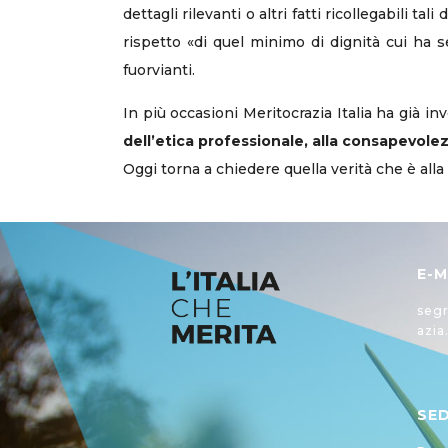
dettagli rilevanti o altri fatti ricollegabili t
rispetto «di quel minimo di dignità cui ha 
fuorvianti.
In più occasioni Meritocrazia Italia ha già i
dell’etica professionale, alla consapevole
Oggi torna a chiedere quella verità che è alla
E-M
segr
azia
SE