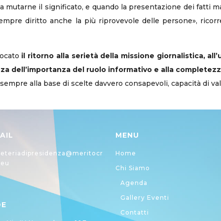
ali da mutarne il significato, e quando la presentazione dei fatti
sempre diritto anche la più riprovevole delle persone», rico
nvocato
il ritorno alla serietà della missione giornalistica, all
zza dell’importanza del ruolo informativo e alla completezz
 sempre alla base di scelte davvero consapevoli, capacità di va
AIL
MENU
eteriadipresidenza@meritocr
Home
.eu
Chi Siamo
Agenda
Gallery Eventi
DE
Contatti