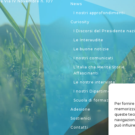
 Via IV Novembre n. 107
News
I nostri approfondimenti
Curiosity
I Discorsi del Presidente naz
Le Interaudite
Le buone notizie
I nostri comunicati
L’Italia che Merita Storie
Affascinanti
Le nostre interviste
I nostri Dipartimenti
Scuola di formazione politic
Per fornire
memorizzare
Adesione
queste tec
Sostienici
navigazione
può influir
Contatti