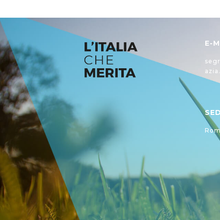
E-M
segr
azia
SE
Roma