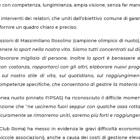
re con competenza, lungimiranza, ampia visione, senza far ma
 interventi dei relatori, che uniti dall’obiettivo comune di ga
 fornire un quadro chiaro e preciso.
flessioni di Massimiliano Rosolino (campione olimpico di nuoto)
ere lo sport nella nostra vita. Siamo tutti concentrati sul di
vorare migliaia di persone. Inoltre lo sport è benessere e 
costanza, rapportarci con gli altri, elaborare nuovi proget
ul nostro stile di vita, sul quotidiano, sul raggiungiment
competenze specifiche, che consentano di gestire la materia 
pnea nuoto pinnato FIPSAS) ha riconosciuto il difficile mome
nzione che “
ne usciremo fuori seppur con qualche ossa rott
. Sicuramente se rimarremo uniti, saremo più forti e raggiunge
lub Roma) ha messo in evidenza le gravi difficoltà economic
iccole associazioni), anche a causa dei costi di gestione elev