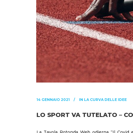
14 GENNAIO 2021
IN
LA CURVA DELLE IDEE
LO SPORT VA TUTELATO – CO
La Tavola Rotonda Web odierna “Il Covid e l