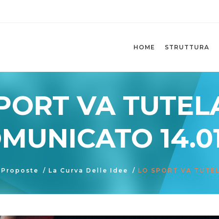
HOME
STRUTTURA
PORT VA TUTEL
MUNICATO 14.01
 Proposte
/
La Curva Delle Idee
/
LO SPORT VA TUTEL