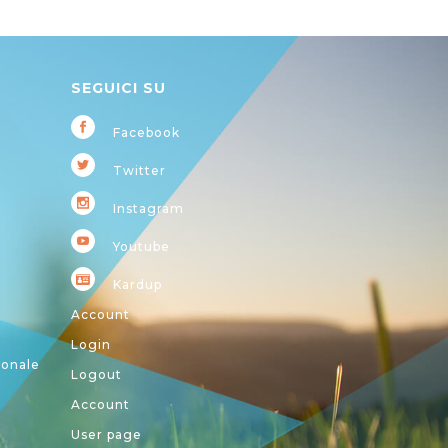
SEGUICI SU
Facebook
Twitter
Instagram
Youtube
Kardup
Account
Login
ionale
Logout
Account
User page