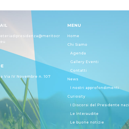
AIL
MENU
eteriadipresidenza@meritocr
Home
.eu
Chi Siamo
Agenda
Gallery Eventi
DE
Contatti
 Via IV Novembre n. 107
News
I nostri approfondimenti
Curiosity
I Discorsi del Presidente naz
Le Interaudite
Le buone notizie