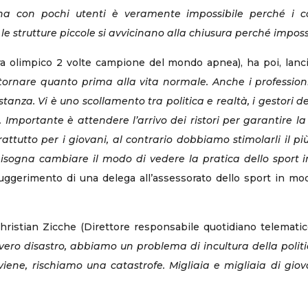
a con pochi utenti è veramente impossibile perché i cost
le strutture piccole si avvicinano alla chiusura perché impossi
ra olimpico 2 volte campione del mondo apnea), ha poi, lan
tornare quanto prima alla vita normale. Anche i professioni
tanza. Vi è uno scollamento tra politica e realtà, i gestori d
mportante è attendere l’arrivo dei ristori per garantire la
rattutto per i giovani, al contrario dobbiamo stimolarli il 
 bisogna cambiare il modo di vedere la pratica dello spor
 suggerimento di una delega all’assessorato dello sport in mod
 Christian Zicche (Direttore responsabile quotidiano telemati
vero disastro, abbiamo un problema di incultura della politi
rviene, rischiamo una catastrofe. Migliaia e migliaia di gio