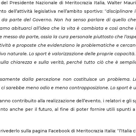
del Presidente Nazionale di Meritocrazia Italia, Walter Mauriel
 dell’attività legislativa nell’ambito sportivo: “
disciplinare
da parte del Governo. Non ha senso parlare di quello che 
iamo abituarci all’idea che la vita è cambiata e così anche 
e messo da parte, ossia la cura personale piuttosto che l’asp
ività e proposte che evidenziano le problematiche e cercano d
ivo naturale. Lo sport è valorizzazione delle proprie capacità.
 sulla chiarezza e sulla verità, perché tutto ciò che è sempl
samente dalla percezione non costituisce un problema. La 
ta ci sarebbe meno odio e meno contrapposizione. Lo sport è u
hanno contribuito alla realizzazione dell’evento, i relatori e gli
to anche per il futuro, al fine di poter fornire utili spunti a
rivederlo sulla pagina Facebook di Meritocrazia Italia: “l’Italia 