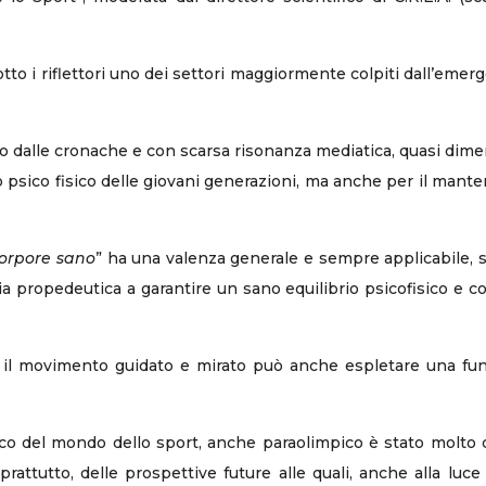
to i riflettori uno dei settori maggiormente colpiti dall’emer
o dalle cronache e con scarsa risonanza mediatica, quasi diment
o psico fisico delle giovani generazioni, ma anche per il mante
orpore sano
” ha una valenza generale e sempre applicabile, 
ia propedeutica a garantire un sano equilibrio psicofisico e com
i il movimento guidato e mirato può anche espletare una funz
icco del mondo dello sport, anche paraolimpico è stato molto
oprattutto, delle prospettive future alle quali, anche alla luc