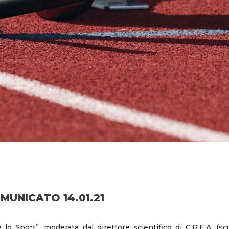
MUNICATO 14.01.21
o Sport”, moderata dal direttore scientifico di C.R.E.A. (sc