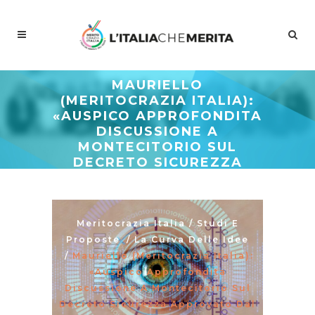
MAURIELLO
(MERITOCRAZIA ITALIA):
«AUSPICO APPROFONDITA
DISCUSSIONE A
MONTECITORIO SUL
DECRETO SICUREZZA
APPROVATO DAL
SENATO»
Meritocrazia Italia
/
Studi E
Proposte
/
La Curva Delle Idee
/
Mauriello (Meritocrazia Italia):
«Auspico Approfondita
Discussione A Montecitorio Sul
Decreto Sicurezza Approvato Dal