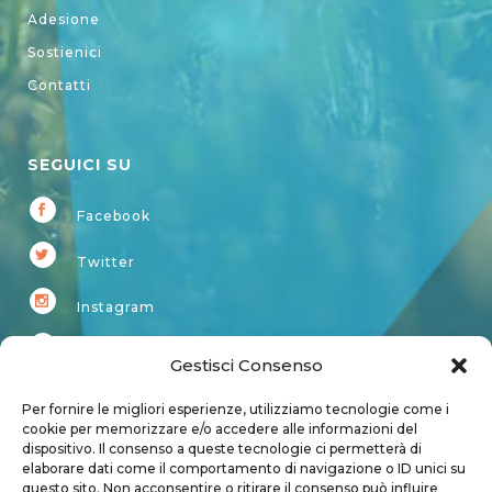
Adesione
Sostienici
Contatti
SEGUICI SU
Facebook
Twitter
Instagram
Youtube
Gestisci Consenso
Kardup
Per fornire le migliori esperienze, utilizziamo tecnologie come i
cookie per memorizzare e/o accedere alle informazioni del
dispositivo. Il consenso a queste tecnologie ci permetterà di
Account
elaborare dati come il comportamento di navigazione o ID unici su
questo sito. Non acconsentire o ritirare il consenso può influire