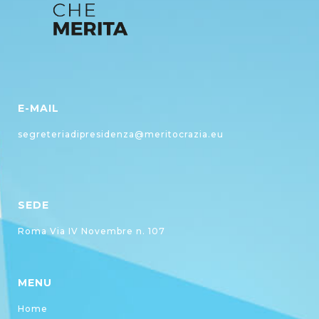
E-MAIL
segreteriadipresidenza@meritocrazia.eu
SEDE
Roma Via IV Novembre n. 107
MENU
Home