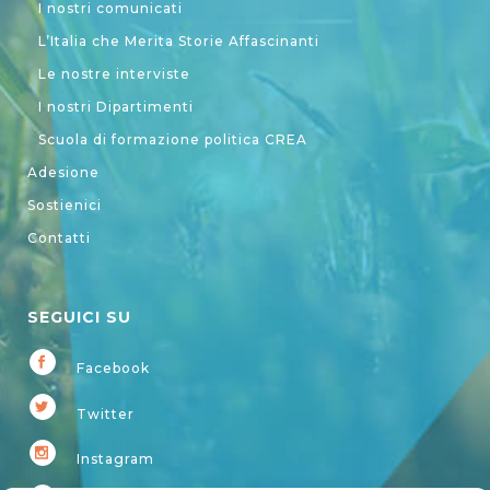
I nostri comunicati
L’Italia che Merita Storie Affascinanti
Le nostre interviste
I nostri Dipartimenti
Scuola di formazione politica CREA
Adesione
Sostienici
Contatti
SEGUICI SU
Facebook
Twitter
Instagram