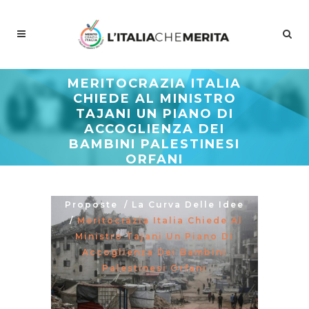
MERITOCRAZIA ITALIA
CHIEDE AL MINISTRO
TAJANI UN PIANO DI
ACCOGLIENZA DEI
BAMBINI PALESTINESI
ORFANI
Meritocrazia Italia
/
Studi E
Proposte
/
La Curva Delle Idee
/
Meritocrazia Italia Chiede Al
Ministro Tajani Un Piano Di
Accoglienza Dei Bambini
Palestinesi Orfani