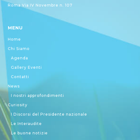
Roma Via IV Novembre n. 107
MENU
Home
Chi Siamo
Agenda
Gallery Eventi
Contatti
News
I nostri approfondimenti
Curiosity
I Discorsi del Presidente nazionale
Le Interaudite
Le buone notizie