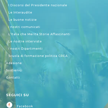
I Discorsi del Presidente nazionale
Le Interaudite
Le buone notizie
I nostri comunicati
L’Italia che Merita Storie Affascinanti
Le nostre interviste
I nostri Dipartimenti
Scuola di formazione politica CREA
Adesione
Sostienici
Contatti
SEGUICI SU
Facebook