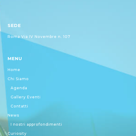
SEDE
Roma Via IV Novembre n. 107
MENU
Home
Chi Siamo
Agenda
Gallery Eventi
Contatti
News
I nostri approfondimenti
Curiosity