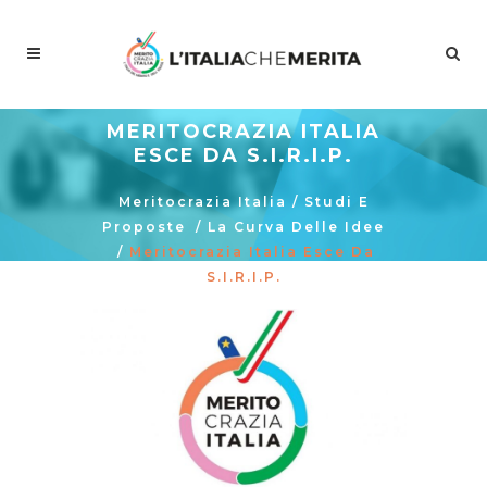
MERITOCRAZIA ITALIA
ESCE DA S.I.R.I.P.
Meritocrazia Italia
/
Studi E
Proposte
/
La Curva Delle Idee
/
Meritocrazia Italia Esce Da
S.I.R.I.P.