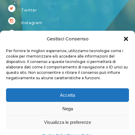
Twitter
Instagram
Youtube
Gestisci Consenso
Kardup
Per fornire le migliori esperienze, utilizziamo tecnologie come i
cookie per memorizzare e/o accedere alle informazioni del
dispositivo. Il consenso a queste tecnologie ci permetterà di
Account
elaborare dati come il comportamento di navigazione o ID unici su
questo sito. Non acconsentire o ritirare il consenso può influire
Login
negativamente su alcune caratteristiche e funzioni.
Logout
Account
Accetta
User page
Nega
Visualizza le preferenze
Privacy Policy
|
Cookie Policy