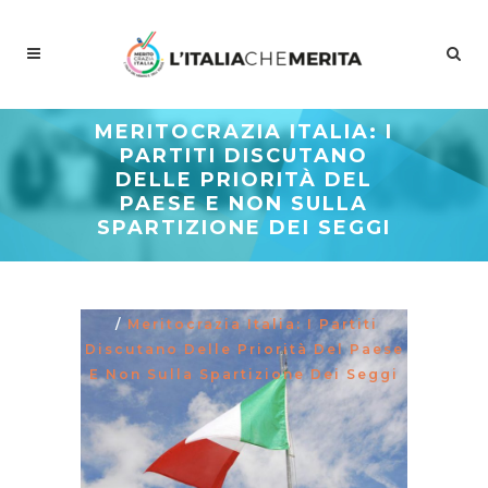
MERITOCRAZIA ITALIA: I
PARTITI DISCUTANO
DELLE PRIORITÀ DEL
PAESE E NON SULLA
SPARTIZIONE DEI SEGGI
Meritocrazia Italia
/
Studi E
Proposte
/
La Curva Delle Idee
/
Meritocrazia Italia: I Partiti
Discutano Delle Priorità Del Paese
E Non Sulla Spartizione Dei Seggi