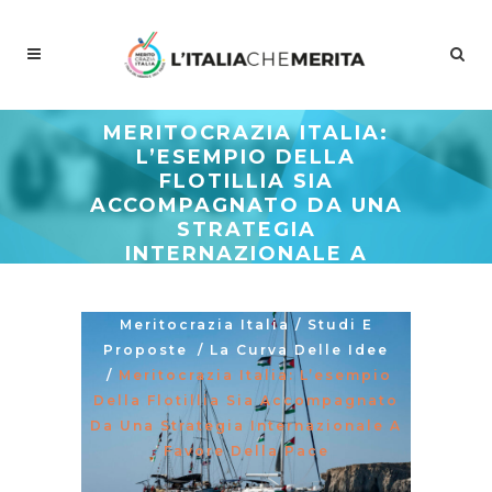
MERITOCRAZIA ITALIA:
L’ESEMPIO DELLA
FLOTILLIA SIA
ACCOMPAGNATO DA UNA
STRATEGIA
INTERNAZIONALE A
FAVORE DELLA PACE
Meritocrazia Italia
/
Studi E
Proposte
/
La Curva Delle Idee
/
Meritocrazia Italia: L’esempio
Della Flotillia Sia Accompagnato
Da Una Strategia Internazionale A
Favore Della Pace