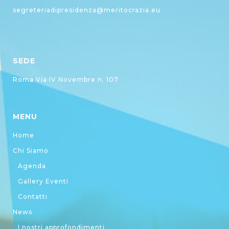
segreteriadipresidenza@meritocrazia.eu
SEDE
Roma Via IV Novembre n. 107
MENU
Home
Chi Siamo
Agenda
Gallery Eventi
Contatti
News
I nostri approfondimenti