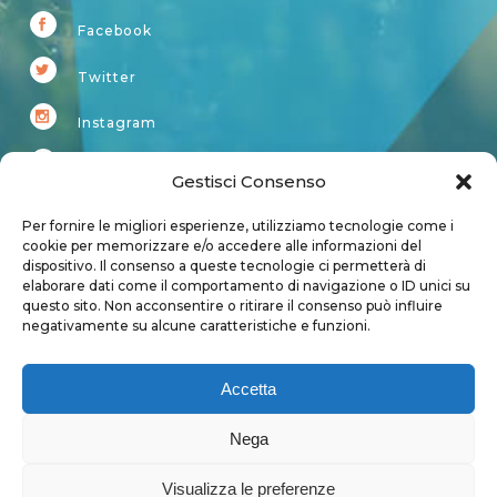
Facebook
Twitter
Instagram
Youtube
Gestisci Consenso
Kardup
Per fornire le migliori esperienze, utilizziamo tecnologie come i
cookie per memorizzare e/o accedere alle informazioni del
dispositivo. Il consenso a queste tecnologie ci permetterà di
Account
elaborare dati come il comportamento di navigazione o ID unici su
questo sito. Non acconsentire o ritirare il consenso può influire
Login
negativamente su alcune caratteristiche e funzioni.
Logout
Account
Accetta
User page
Nega
Visualizza le preferenze