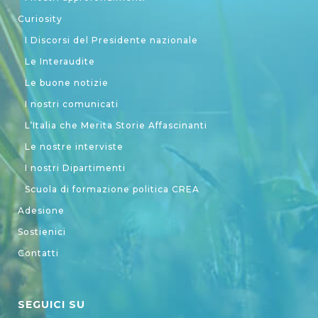
Curiosity
I Discorsi del Presidente nazionale
Le Interaudite
Le buone notizie
I nostri comunicati
L’Italia che Merita Storie Affascinanti
Le nostre interviste
I nostri Dipartimenti
Scuola di formazione politica CREA
Adesione
Sostienici
Contatti
SEGUICI SU