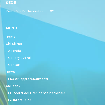
SEDE
Roma Via IV Novembre n. 107
MENU
Home
Chi Siamo
Agenda
Gallery Eventi
Contatti
News
I nostri approfondimenti
Curiosity
I Discorsi del Presidente nazionale
Le Interaudite