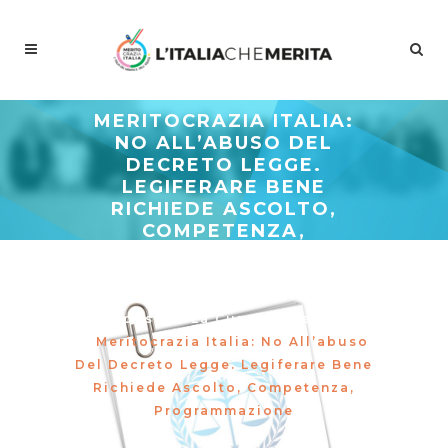
MERITOCRAZIA ITALIA:
NO ALL’ABUSO DEL
DECRETO LEGGE.
LEGIFERARE BENE
RICHIEDE ASCOLTO,
COMPETENZA,
PROGRAMMAZIONE
Meritocrazia Italia
/
Studi E
Proposte
/
La Curva Delle Idee
/
Meritocrazia Italia: No All’abuso
Del Decreto Legge. Legiferare Bene
Richiede Ascolto, Competenza,
Programmazione