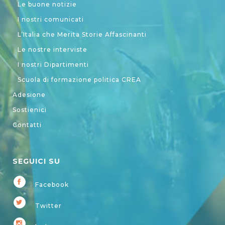
Le buone notizie
I nostri comunicati
L’Italia che Merita Storie Affascinanti
Le nostre interviste
I nostri Dipartimenti
Scuola di formazione politica CREA
Adesione
Sostienici
Contatti
SEGUICI SU
Facebook
Twitter