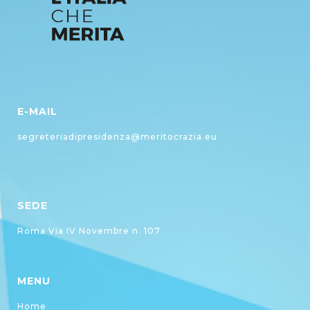
E-MAIL
segreteriadipresidenza@meritocrazia.eu
SEDE
Roma Via IV Novembre n. 107
MENU
Home