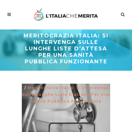
MERITOCRAZIA ITALIA: SI
INTERVENGA SULLE
LUNGHE LISTE D’ATTESA
PER UNA SANITÀ
PUBBLICA FUNZIONANTE
Meritocrazia Italia
/
Studi E
Proposte
/
La Curva Delle Idee
/
Meritocrazia Italia: Si Intervenga
Sulle Lunghe Liste D’attesa Per Una
Sanità Pubblica Funzionante