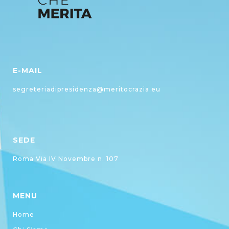
E-MAIL
segreteriadipresidenza@meritocrazia.eu
SEDE
Roma Via IV Novembre n. 107
MENU
Home