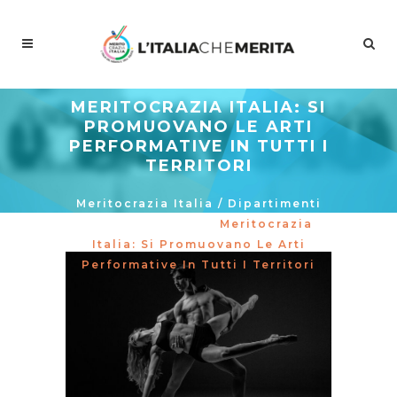
MERITOCRAZIA ITALIA: SI
PROMUOVANO LE ARTI
PERFORMATIVE IN TUTTI I
TERRITORI
Meritocrazia Italia
/
Dipartimenti
/
Arte E Cultura
/
Meritocrazia
Italia: Si Promuovano Le Arti
Performative In Tutti I Territori