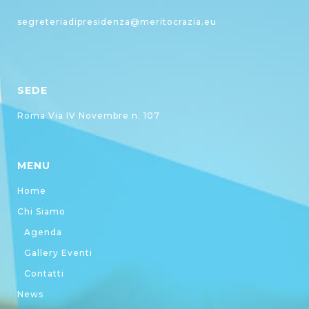
segreteriadipresidenza@meritocrazia.eu
SEDE
Roma Via IV Novembre n. 107
MENU
Home
Chi Siamo
Agenda
Gallery Eventi
Contatti
News