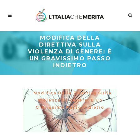
MODIFICA DELLA
DIRETTIVA SULLA
VIOLENZA DI GENERE: È
UN GRAVISSIMO PASSO
INDIETRO
Meritocrazia Italia
/
Studi E
Proposte
/
La Curva Delle Idee
/
Modifica Della Direttiva Sulla
Violenza Di Genere: È Un
Gravissimo Passo Indietro