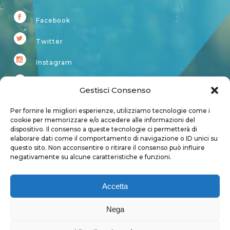
Facebook
Twitter
Instagram
Youtube
Gestisci Consenso
Kardup
Per fornire le migliori esperienze, utilizziamo tecnologie come i
cookie per memorizzare e/o accedere alle informazioni del
dispositivo. Il consenso a queste tecnologie ci permetterà di
Account
elaborare dati come il comportamento di navigazione o ID unici su
questo sito. Non acconsentire o ritirare il consenso può influire
Login
negativamente su alcune caratteristiche e funzioni.
Logout
Account
Accetta
User page
Nega