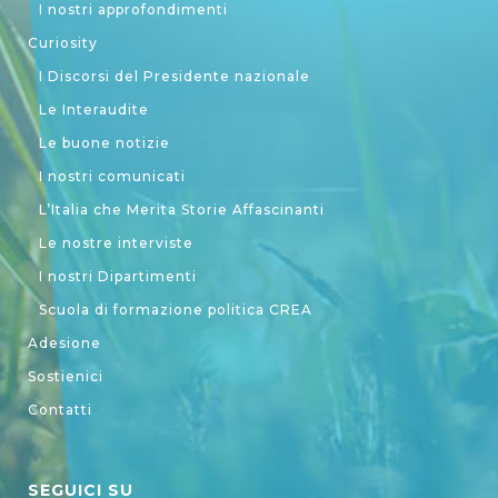
I nostri approfondimenti
Curiosity
I Discorsi del Presidente nazionale
Le Interaudite
Le buone notizie
I nostri comunicati
L’Italia che Merita Storie Affascinanti
Le nostre interviste
I nostri Dipartimenti
Scuola di formazione politica CREA
Adesione
Sostienici
Contatti
SEGUICI SU