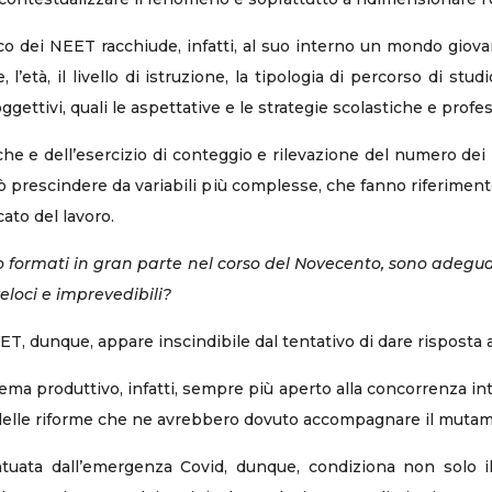
co dei NEET racchiude, infatti, al suo interno un mondo giov
’età, il livello di istruzione, la tipologia di percorso di studio
ettivi, quali le aspettative e le strategie scolastiche e profes
stiche e dell’esercizio di conteggio e rilevazione del numero de
 prescindere da variabili più complesse, che fanno riferimento a
ato del lavoro.
 sono formati in gran parte nel corso del Novecento, sono adegu
eloci e imprevedibili?
T, dunque, appare inscindibile dal tentativo di dare risposta
ema produttivo, infatti, sempre più aperto alla concorrenza inte
 delle riforme che ne avrebbero dovuto accompagnare il muta
entuata dall’emergenza Covid, dunque, condiziona non solo il