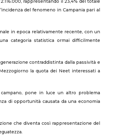
 a 2.116.000, rappresentando il 23,4% del totale
ull’incidenza del fenomeno in Campania pari al
onale in epoca relativamente recente, con un
na categoria statistica ormai difficilmente
generazione contraddistinta dalla passività e
 Mezzogiorno la quota dei Neet interessati a
rio campano, pone in luce un altro problema
arenza di opportunità causata da una economia
azione che diventa così rappresentazione del
deguatezza.