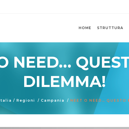
HOME
STRUTTURA
O NEED… QUESTO
DILEMMA!
talia
/
Regioni
/
Campania
/
NEET O NEED… QUESTO E