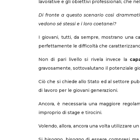
lavorative e gli obiettivi professionali, che n
Di fronte a questo scenario così drammat
vedono sé stessi e i loro coetanei?
I giovani, tutti, da sempre, mostrano una cap
perfettamente le difficoltà che caratterizzano
Non di pari livello si rivela invece la
cap
gravosamente, sottovalutano il potenziale gio
Ciò che si chiede allo Stato ed al settore p
di lavoro per le giovani generazioni.
Ancora, è necessaria una maggiore regolame
improprio di stage e tirocini.
Volendo, allora, ancora una volta utilizzare
Si bisogno, bisogno di essere compresi ma pr