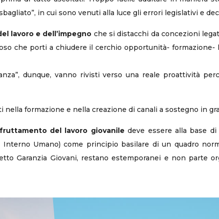
bagliato”, in cui sono venuti alla luce gli errori legislativi e d
el lavoro e dell’impegno
che si distacchi da concezioni legat
tuoso che porti a chiudere il cerchio opportunità- formazione- 
inanza”, dunque, vanno rivisti verso una reale proattività pe
ti nella formazione e nella creazione di canali a sostegno in g
sfruttamento del lavoro giovanile
deve essere alla base di u
o Interno Umano) come principio basilare di un quadro nor
getto Garanzia Giovani, restano estemporanei e non parte or