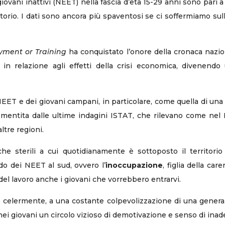
 giovani inattivi (NEET) nella fascia d’età 15-29 anni sono pari
ritorio. I dati sono ancora più spaventosi se ci soffermiamo s
yment or Training
ha conquistato l’onore della cronaca nazi
n relazione agli effetti della crisi economica, divenendo u
NEET e dei giovani campani, in particolare, come quella di una 
smentita dalle ultime indagini ISTAT, che rilevano come nel
ltre regioni.
iche sterili a cui quotidianamente è sottoposto il territo
o dei NEET al sud, ovvero l’
inoccupazione
, figlia della c
el lavoro anche i giovani che vorrebbero entrarvi.
po celermente, a una costante colpevolizzazione di una gener
nei giovani un circolo vizioso di demotivazione e senso di ina