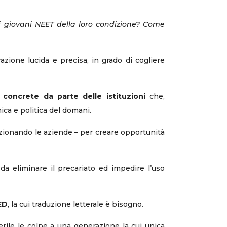
 giovani NEET della loro condizione? Come
razione lucida e precisa, in grado di cogliere
à concrete da parte delle istituzioni
che,
ica e politica del domani.
nzionando le aziende – per creare opportunità
a eliminare il precariato ed impedire l’uso
ED
, la cui traduzione letterale è bisogno.
erile le colpe a una generazione la cui unica