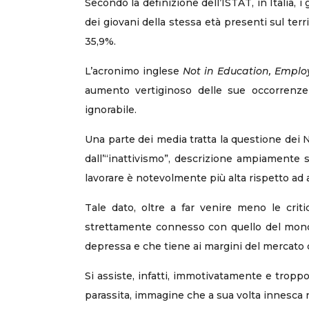
Secondo la definizione dell’ISTAT, in Italia, i
dei giovani della stessa età presenti sul ter
35,9%.
L’acronimo inglese
Not in Education, Emplo
aumento vertiginoso delle sue occorrenze i
ignorabile.
Una parte dei media tratta la questione dei 
dall’“inattivismo”, descrizione ampiamente 
lavorare è notevolmente più alta rispetto ad a
Tale dato, oltre a far venire meno le crit
strettamente connesso con quello del mond
depressa e che tiene ai margini del mercato d
Si assiste, infatti, immotivatamente e trop
parassita, immagine che a sua volta innesca 