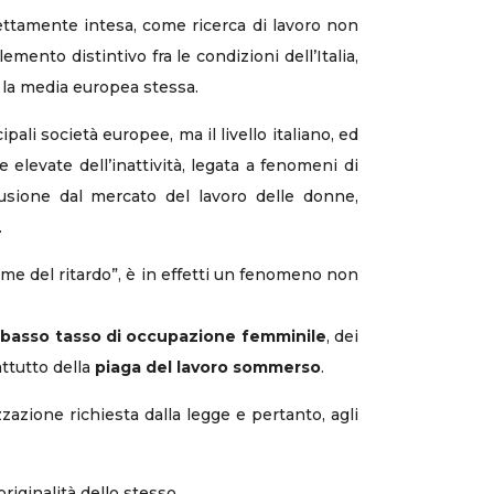
rettamente intesa, come ricerca di lavoro non
emento distintivo fra le condizioni dell’Italia,
e la media europea stessa.
pali società europee, ma il livello italiano, ed
elevate dell’inattività, legata a fenomeni di
lusione dal mercato del lavoro delle donne,
.
rome del ritardo”, è in effetti un fenomeno non
l
basso tasso di occupazione femminile
, dei
attutto della
piaga del lavoro sommerso
.
zazione richiesta dalla legge e pertanto, agli
iginalità dello stesso.