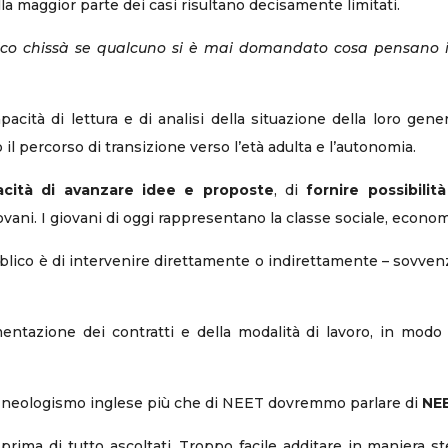
ella maggior parte dei casi risultano decisamente limitati.
ico chissà se qualcuno si è mai domandato cosa pensano i
acità di lettura e di analisi della situazione della loro gene
 il percorso di transizione verso l’età adulta e l’autonomia.
acità di avanzare idee e proposte
, di
fornire possibilit
vani. I giovani di oggi rappresentano la classe sociale, econom
ubblico è di intervenire direttamente o indirettamente – sovve
ntazione dei contratti e della modalità di lavoro, in modo d
 un neologismo inglese più che di NEET dovremmo parlare di
NE
ima di tutto ascoltati. Troppo facile additare in maniera st