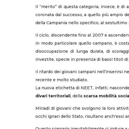
Il “merito” di questa categoria, invece, è d
coronata dal successo, a quello più ampio del
della Campania nello specifico, al sestultimo
Il ciclo, discendente fino al 2007 e ascendente
in modo particolare quello campano, è costan
disoccupazione di lunga durata, di scoragg
investite, specie in presenza di bassi titoli d
Il ritardo dei giovani campani nell’inserirsi 
recente e molto studiato.
La nuova etichetta di NEET, infatti, nasconde,
divari territoriali
, della
scarsa mobilità soci
Miriadi di giovani che svolgono la loro attiv
occhi ignari dello Stato, risultano anch’essi 
Questo scenario inevitabilmente ci induce a c