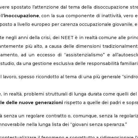
i avere spostato l’attenzione dal tema della disoccupazione st
l’
inoccupazione
, con la sua componente di inattività, vero el
 posto a livello europeo per carenza occupazionale giovanile, 
 negli anni della crisi, dei NEET è in realtà comune alle princi
temente più alto, a causa delle dimensioni tradizionalmente 
iamento, ad un eccesso di “assistenzialismo” e all’autoesc
i studio, da una gestione esclusiva delle responsabilità familiari
nel lavoro, spesso ricondotto al tema di una più generale “sind
 in realtà, problemi strutturali di lunga durata come quelli de
ale delle nuove generazioni
rispetto a quelle dei padri e sopr
ità senza un regolare contratto o, comunque, senza la regolariz
annoverabile nella lunga lista dei “giovani senza speranza.”
ontestualizzare il fenomeno e soprattutto a ridimensionare l’or