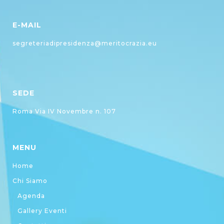
E-MAIL
segreteriadipresidenza@meritocrazia.eu
SEDE
Roma Via IV Novembre n. 107
MENU
Home
Chi Siamo
Agenda
Gallery Eventi