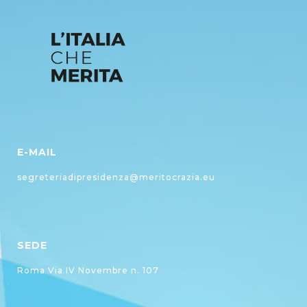
E-MAIL
segreteriadipresidenza@meritocrazia.eu
SEDE
Roma Via IV Novembre n. 107