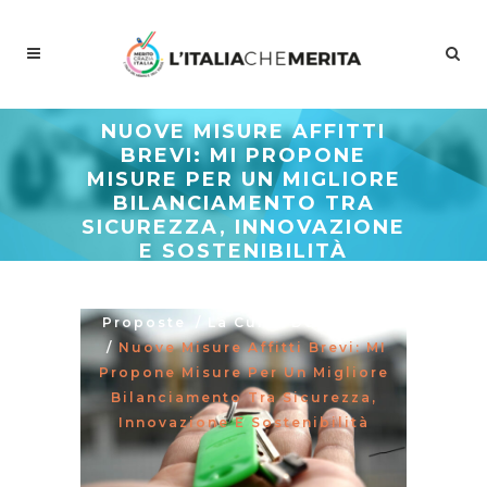
NUOVE MISURE AFFITTI
BREVI: MI PROPONE
MISURE PER UN MIGLIORE
BILANCIAMENTO TRA
SICUREZZA, INNOVAZIONE
E SOSTENIBILITÀ
Meritocrazia Italia
/
Studi E
Proposte
/
La Curva Delle Idee
/
Nuove Misure Affitti Brevi: MI
Propone Misure Per Un Migliore
Bilanciamento Tra Sicurezza,
Innovazione E Sostenibilità