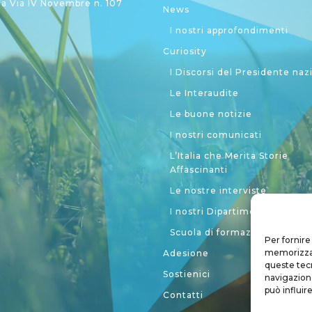
 Via IV Novembre n. 107
News
I nostri approfondimenti
Curiosity
I Discorsi del Presidente naz
Le Interaudite
Le buone notizie
I nostri comunicati
L’Italia che Merita Storie
Affascinanti
Le nostre interviste
I nostri Dipartimenti
Scuola di formazione politic
Per fornire
memorizzare
Adesione
queste tec
Sostienici
navigazione
può influir
Contatti