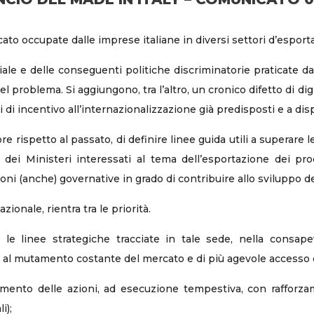
cato occupate dalle imprese italiane in diversi settori d’esport
e e delle conseguenti politiche discriminatorie praticate dai 
del problema. Si aggiungono, tra l’altro, un cronico difetto di dig
 di incentivo all’internazionalizzazione già predisposti e a dis
e rispetto al passato, di definire linee guida utili a superare le 
dei Ministeri interessati al tema dell’esportazione dei prodot
uzioni (anche) governative in grado di contribuire allo sviluppo d
ionale, rientra tra le priorità.
r le linee strategiche tracciate in tale sede, nella consape
 al mutamento costante del mercato e di più agevole accesso d
ento delle azioni, ad esecuzione tempestiva, con rafforzame
i);