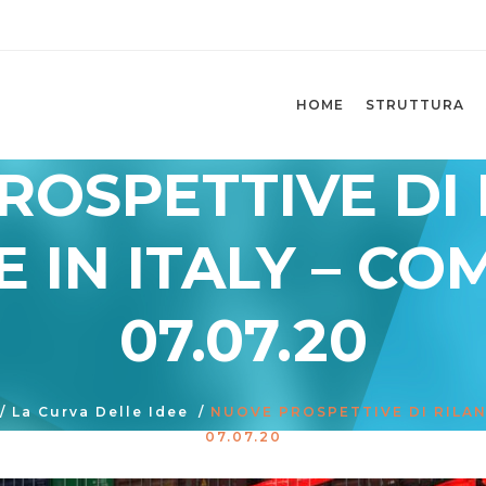
HOME
STRUTTURA
ROSPETTIVE DI 
 IN ITALY – C
07.07.20
/
La Curva Delle Idee
/
NUOVE PROSPETTIVE DI RILAN
07.07.20