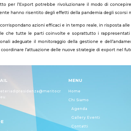
to per l’Export potrebbe rivoluzionare il modo di concepire 
e hanno risentito degli effetti della pandemia degli scorsi me
corrispondano azioni efficaci e in tempo reale, in risposta all
 che tutte le parti coinvolte e soprattutto i rappresentati i
onali adeguate il monitoraggio della gestione e dell’andame
i coordinare l’attuazione delle nuove strategie di export nel fu
AIL
MENU
eteriadipresidenza@meritocr
Home
.eu
Chi Siamo
Agenda
Gallery Eventi
DE
Contatti