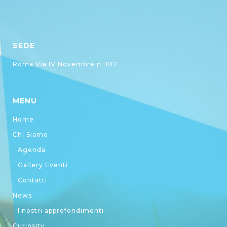
SEDE
Roma Via IV Novembre n. 107
MENU
Home
Chi Siamo
Agenda
Gallery Eventi
Contatti
News
I nostri approfondimenti
Curiosity