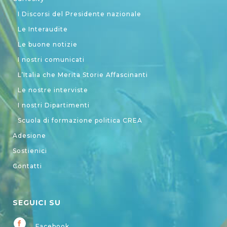
I Discorsi del Presidente nazionale
Le Interaudite
Le buone notizie
I nostri comunicati
L’Italia che Merita Storie Affascinanti
Le nostre interviste
I nostri Dipartimenti
Scuola di formazione politica CREA
Adesione
Sostienici
Contatti
SEGUICI SU
Facebook