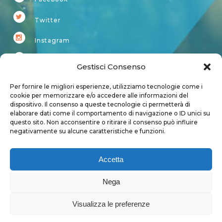
Twitter
Instagram
Youtube
Gestisci Consenso
Kardup
Per fornire le migliori esperienze, utilizziamo tecnologie come i
cookie per memorizzare e/o accedere alle informazioni del
dispositivo. Il consenso a queste tecnologie ci permetterà di
Account
elaborare dati come il comportamento di navigazione o ID unici su
questo sito. Non acconsentire o ritirare il consenso può influire
Login
negativamente su alcune caratteristiche e funzioni.
Logout
Account
Accetta
User page
Nega
Visualizza le preferenze
Privacy Policy
|
Cookie Policy