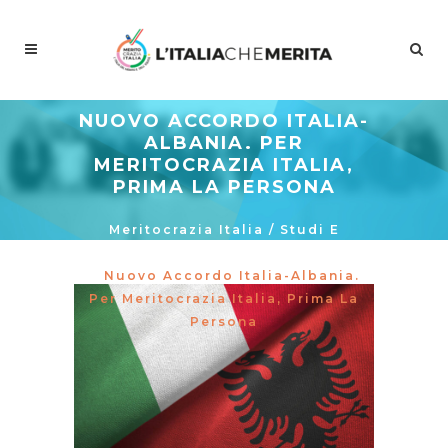
NUOVO ACCORDO ITALIA-
ALBANIA. PER
MERITOCRAZIA ITALIA,
PRIMA LA PERSONA
Meritocrazia Italia
/
Studi E
Proposte
/
La Curva Delle Idee
/
Nuovo Accordo Italia-Albania.
Per Meritocrazia Italia, Prima La
Persona