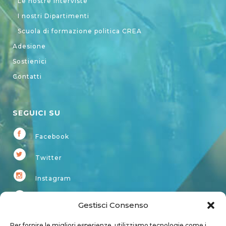
Le nostre interviste
I nostri Dipartimenti
Scuola di formazione politica CREA
Adesione
Sostienici
Contatti
SEGUICI SU
Facebook
Twitter
Instagram
Youtube
Gestisci Consenso
Kardup
Per fornire le migliori esperienze, utilizziamo tecnologie come i