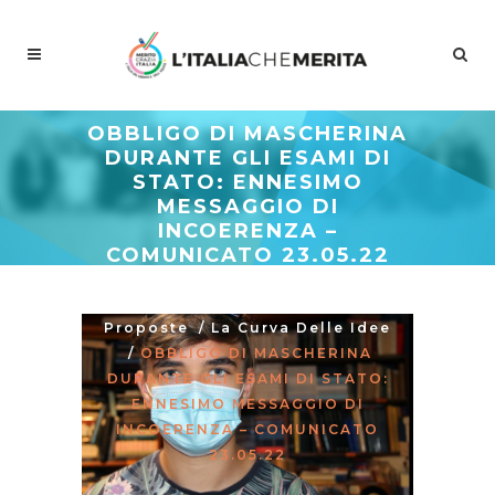
OBBLIGO DI MASCHERINA
DURANTE GLI ESAMI DI
STATO: ENNESIMO
MESSAGGIO DI
INCOERENZA –
COMUNICATO 23.05.22
Meritocrazia Italia
/
Studi E
Proposte
/
La Curva Delle Idee
/
OBBLIGO DI MASCHERINA
DURANTE GLI ESAMI DI STATO:
ENNESIMO MESSAGGIO DI
INCOERENZA – COMUNICATO
23.05.22