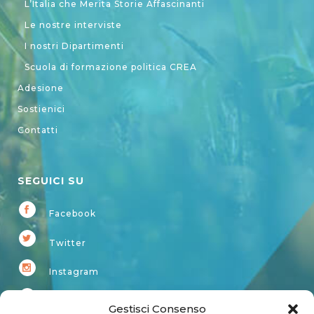
L’Italia che Merita Storie Affascinanti
Le nostre interviste
I nostri Dipartimenti
Scuola di formazione politica CREA
Adesione
Sostienici
Contatti
SEGUICI SU
Facebook
Twitter
Instagram
Youtube
Gestisci Consenso