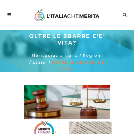
OLTRE LE SBARRE C’E’
VITA?
Meritocrazia Italia
/
Regioni
/
Lazio
/
OLTRE LE SBARRE C’E’
VITA?