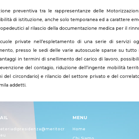
zione preventiva tra le rappresentanze delle Motorizzazion
ssibilità di istituzione, anche solo temporanea ed a carattere eme
ropedeutici al rilascio della documentazione medica per il rinn
uole private nell’espletamento di una serie di servizi oggi
ento, presso le sedi delle varie autoscuole sparse su tutto il t
antaggi in termini di snellimento del carico di lavoro, possibil
revenzione del contagio, riduzione dell’ingente mobilità territ
del circondario) e rilancio del settore privato e del correlat
ila addetti.
AIL
MENU
eteriadipresidenza@meritocr
Home
.eu
Chi Siamo