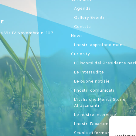
Agenda
Gallery Eventi
DE
Contatti
 Via IV Novembre n. 107
News
I nostri approfondimenti
Curiosity
I Discorsi del Presidente naz
Le Interaudite
Le buone notizie
I nostri comunicati
L’Italia che Merita Storie
Affascinanti
Le nostre interviste
I nostri Dipartimenti
Scuola di formazione politic