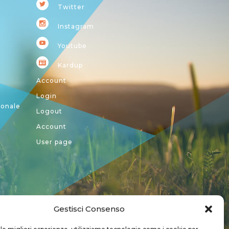
Twitter
Instagram
Youtube
Kardup
Account
Login
ionale
Logout
Account
User page
Gestisci Consenso
a CREA