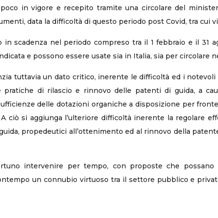
oco in vigore e recepito tramite una circolare del minister
cumenti, data la difficoltà di questo periodo post Covid, tra cui v
 o in scadenza nel periodo compreso tra il 1 febbraio e il 3
dicata e possono essere usate sia in Italia, sia per circolare ne
a tuttavia un dato critico, inerente le difficoltà ed i notevoli r
le pratiche di rilascio e rinnovo delle patenti di guida, a c
sufficienze delle dotazioni organiche a disposizione per fronte
. A ciò si aggiunga l’ulteriore difficoltà inerente la regolare 
lla guida, propedeutici all’ottenimento ed al rinnovo della patent
rtuno intervenire per tempo, con proposte che possano co
tempo un connubio virtuoso tra il settore pubblico e privato, a