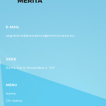
E-MAIL
segreteriadipresidenza@meritocrazia.eu
SEDE
Roma Via IV Novembre n. 107
MENU
Home
Chi Siamo