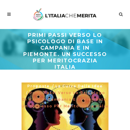
PRIMI PASSI VERSO LO
PSICOLOGO DI BASE IN
CAMPANIA E IN
PIEMONTE. UN SUCCESSO
PER MERITOCRAZIA
ITALIA
Meritocrazia Italia
/
Studi E
Proposte
/
La Curva Delle Idee
/
Primi Passi Verso Lo Psicologo
Di Base In Campania E In Piemonte.
Un Successo Per Meritocrazia Italia