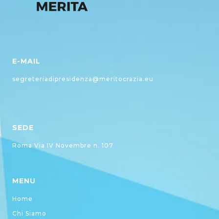
E-MAIL
segreteriadipresidenza@meritocrazia.eu
SEDE
Roma Via IV Novembre n. 107
MENU
Home
Chi Siamo