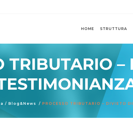
HOME
STRUTTURA
TRIBUTARIO – 
TESTIMONIANZ
ia
/
Blog&News
/
PROCESSO TRIBUTARIO – DIVIETO D