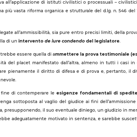
a all’applicazione di istituti civilistici o processuali – civilis
na più vasta riforma organica e strutturale del d.lg. n. 546 del
egate all’ammissibilità, sia pure entro precisi limiti, della pr
lla di un
intervento
de iure condendo
del legislatore
.
otrebbe essere quella di a
mmettere la prova testimoniale (es
ità del placet manifestato dall’altra, almeno in tutti i casi in
re pienamente il diritto di difesa e di prova e, pertanto, il div
onevole.
al fine di contemperare le
esigenze fondamentali di spedite
enga sottoposta al vaglio del giudice ai fini dell’ammissione
a, presupponendo, il suo eventuale diniego, un giudizio in meri
rebbe adeguatamente motivato in sentenza, e sarebbe suscetti