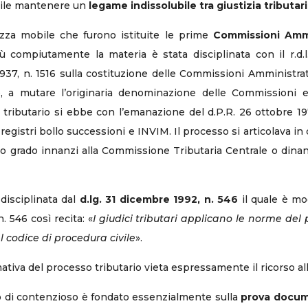
abile mantenere un
legame indissolubile tra giustizia tributaria
ezza mobile che furono istituite le prime
Commissioni Ammi
iù compiutamente la materia è stata disciplinata con il r.d.l
io 1937, n. 1516 sulla costituzione delle Commissioni Amministra
altro, a mutare l’originaria denominazione delle Commissioni
so tributario si ebbe con l’emanazione del d.P.R. 26 ottobre 1
, registri bollo successioni e INVIM. Il processo si articolava i
o grado innanzi alla Commissione Tributaria Centrale o dinanzi
disciplinata dal
d.lg. 31 dicembre 1992, n. 546
il quale è mo
. 546 così recita: «
I giudici tributari applicano le norme de
l codice di procedura civile
».
ativa del processo tributario vieta espressamente il ricorso al
ipo di contenzioso è fondato essenzialmente sulla
prova docum