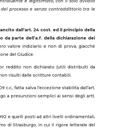
ontribuente è legittimato, con il solo avvallo
a del processo e senza contraddittorio tra le
cito dall’art. 24 cost. ed il principio della
zo da parte dell’a.f. della dichiarazione dei
 valore indiziario e non di prova, giacché
ione del Giudice.
r reddito non dichiarato (utili distribuiti da
n risulti dalle scritture contabili.
9 c.c., fatta salva l’eccezione stabilita dall’art.
uogo a presunzioni semplici ai sensi degli artt.
92 e quelli posti ad altri livelli ordinamentali,
 di Strasburgo, in cui il rigore letterale del