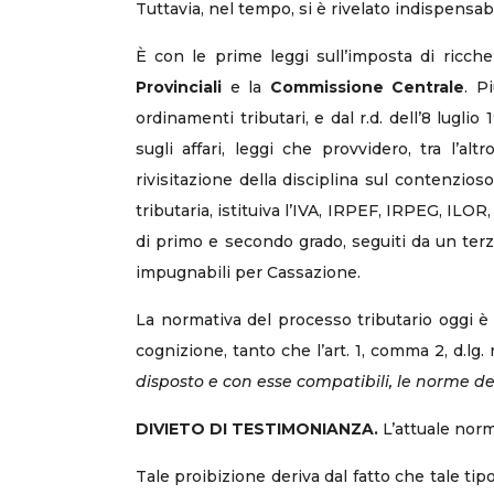
Tuttavia, nel tempo, si è rivelato indispens
È con le prime leggi sull’imposta di ricch
Provinciali
e la
Commissione Centrale
. P
ordinamenti tributari, e dal r.d. dell’8 lugl
sugli affari, leggi che provvidero, tra l’
rivisitazione della disciplina sul contenzio
tributaria, istituiva l’IVA, IRPEF, IRPEG, ILOR
di primo e secondo grado, seguiti da un terz
impugnabili per Cassazione.
La normativa del processo tributario oggi è 
cognizione, tanto che l’art. 1, comma 2, d.lg. n
disposto e con esse compatibili, le norme de
DIVIETO DI TESTIMONIANZA.
L’attuale norm
Tale proibizione deriva dal fatto che tale t