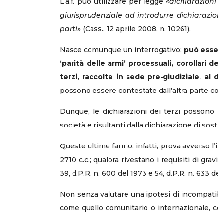
L’a.f. può utilizzare per legge «
dichiarazioni
giurisprudenziale ad introdurre dichiarazion
parti
» (Cass., 12 aprile 2008, n. 10261).
Nasce comunque un interrogativo:
può esser
‘parità delle armi’ processuali, corollari d
terzi, raccolte in sede pre-giudiziale, al
possono essere contestate dall’altra parte co
Dunque, le dichiarazioni dei terzi possono es
società e risultanti dalla dichiarazione di sos
Queste ultime fanno, infatti, prova avverso l
2710 c.c.; qualora rivestano i requisiti di gra
39, d.P.R. n. 600 del 1973 e 54, d.P.R. n. 633 d
Non senza valutare una ipotesi di incompatibilit
come quello comunitario o internazionale, con