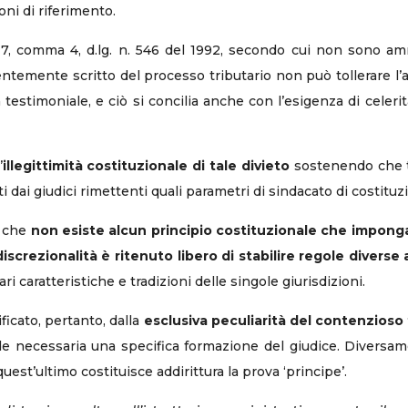
oni di riferimento.
rt. 7, comma 4, d.lg. n. 546 del 1992, secondo cui non sono a
valentemente scritto del processo tributario non può tollerare 
estimoniale, e ciò si concilia anche con l’esigenza di celerità
’
illegittimità costituzionale di tale divieto
sostenendo che t
cati dai giudici rimettenti quali parametri di sindacato di costituz
, che
non esiste alcun principio costituzionale che imponga l
 discrezionalità è ritenuto libero di stabilire regole diver
ari caratteristiche e tradizioni delle singole giurisdizioni.
ficato, pertanto, dalla
esclusiva peculiarità del contenzioso 
nde necessaria una specifica formazione del giudice. Diversa
uest’ultimo costituisce addirittura la prova ‘principe’.