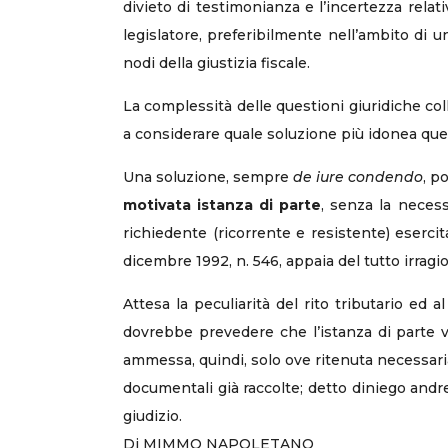
divieto di testimonianza e l’incertezza relativ
legislatore, preferibilmente nell’ambito di u
nodi della giustizia fiscale.
La complessità delle questioni giuridiche coll
a considerare quale soluzione più idonea que
Una soluzione, sempre
de iure condendo
, p
motivata istanza di parte
, senza la necess
richiedente (ricorrente e resistente) esercita
dicembre 1992, n. 546, appaia del tutto irragi
Attesa la peculiarità del rito tributario ed 
dovrebbe prevedere che l’istanza di parte v
ammessa, quindi, solo ove ritenuta necessari
documentali già raccolte; detto diniego and
giudizio.
Di MIMMO NAPOLETANO