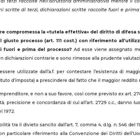
 di terzi raccolte nell’istruttoria amministrativa mentre il c
i scritte di terzi, dichiarazioni scritte raccolte fuori e prim
e compromessa la «tutela effettiva» del diritto di difesa san
el giusto processo (art. 111 cost.) con riferimento all’utiliz
 di fuori e prima del processo?
Ad esse viene assegnato mero
n dichiarazioni contrarie e sono rimesse alla prudente valutaz
sere utilizzate dall’a.f. per contestare l’esistenza di maggio
tituto d’imposta) a prescindere dal fatto che il maggior reddito no
’imprenditore, e non a suo favore, così come previsto
ex
art. 270
vità, precisione e concordanza di cui all’art. 2729 c.c., danno l
el 1972.
à tra il divieto sancito dall’art. 7, comma 4, d.lg. n. 546 del 19
 particolare riferimento alla Convenzione dei Diritti dell’Uomo