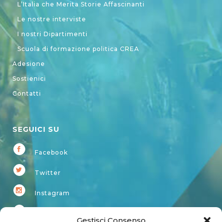
L’Italia che Merita Storie Affascinanti
Le nostre interviste
I nostri Dipartimenti
Scuola di formazione politica CREA
Adesione
Sostienici
Contatti
SEGUICI SU
Facebook
Twitter
Instagram
Youtube
Gestisci Consenso