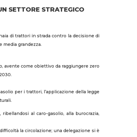
 UN SETTORE STRATEGICO
a di trattori in strada contro la decisione di
a e media grandezza.
olo, avente come obiettivo da raggiungere zero
 2030.
solio per i trattori, l’applicazione della legge
urali.
ribellandosi al caro-gasolio, alla burocrazia,
difficoltà la circolazione; una delegazione si è