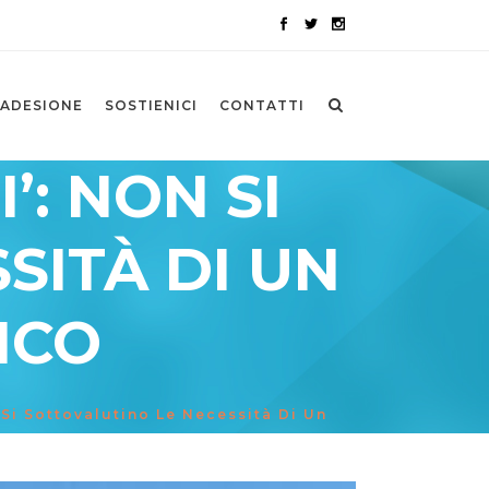
ADESIONE
SOSTIENICI
CONTATTI
’: NON SI
SITÀ DI UN
ICO
n Si Sottovalutino Le Necessità Di Un