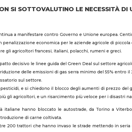
NON SI SOTTOVALUTINO LE NECESSITÀ DI
ntinua a manifestare contro Governo e Unione europea. Centinai
 con penalizzazione economica per le aziende agricole di piccol
re gli agricoltori francesi, italiani, polacchi, rumeni e greci.
mpatto decisivo le linee guida del Green Deal sul settore agric
riduzione delle emissioni di gas serra minimo del 55% entro il
satorio sul settore.
 pesticidi, e si chiedono il blocco degli aumenti di prezzo del ga
iù gli agricoltori, e un risarcimento più veloce per i disastri nat
ttà italiane hanno bloccato le autostrade, da Torino a Viterbo, 
introduzione di carne coltivata.
oltre 200 trattori che hanno invaso le strade mettendo in seria 