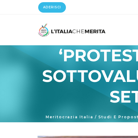
ADERISCI
‘PROTEST
SOTTOVALU
SE
Meritocrazia Italia
/
Studi E Propos