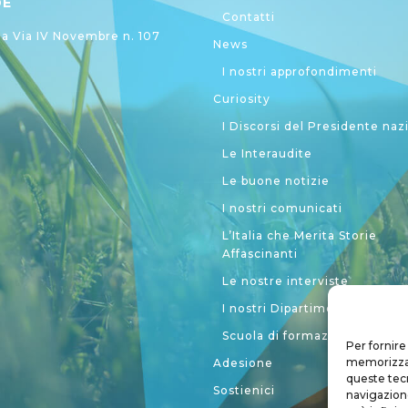
DE
Contatti
 Via IV Novembre n. 107
News
I nostri approfondimenti
Curiosity
I Discorsi del Presidente naz
Le Interaudite
Le buone notizie
I nostri comunicati
L’Italia che Merita Storie
Affascinanti
Le nostre interviste
I nostri Dipartimenti
Scuola di formazione politic
Per fornire
memorizzare
Adesione
queste tec
Sostienici
navigazione