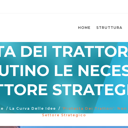
HOME
STRUTTURA
A DEI TRATTORI
TINO LE NECES
TTORE STRATEG
te
/
La Curva Delle Idee
/
‘Protesta Dei Trattori’: No
Settore Strategico