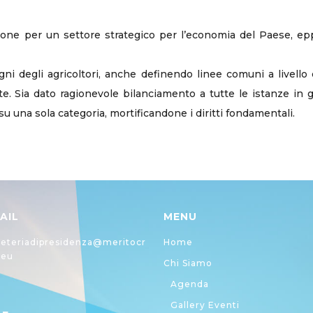
zione per un settore strategico per l’economia del Paese, 
ogni degli agricoltori, anche definendo linee comuni a livello
te. Sia dato ragionevole bilanciamento a tutte le istanze in 
su una sola categoria, mortificandone i diritti fondamentali.
AIL
MENU
eteriadipresidenza@meritocr
Home
.eu
Chi Siamo
Agenda
Gallery Eventi