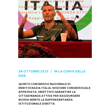
Meritocrazia Italia. Mozione
Congressuale Approvata: Obiettivo
Garantire La CITTADINANZA ATTIVA
Per Raggiungere Nuova-Mente La
Rappresentanza Istituzionale
Diretta
28 OTTOBRE 2023
IN
LA CURVA DELLE
IDEE
QUINTO CONGRESSO NAZIONALE DI
MERITOCRAZIA ITALIA. MOZIONE CONGRESSUALE
APPROVATA: OBIETTIVO GARANTIRE LA
CITTADINANZA ATTIVA PER RAGGIUNGERE
NUOVA-MENTE LA RAPPRESENTANZA
ISTITUZIONALE DIRETTA