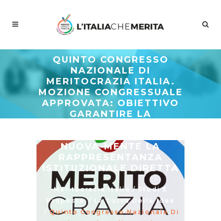
QUINTO CONGRESSO
NAZIONALE DI
MERITOCRAZIA ITALIA.
MOZIONE CONGRESSUALE
APPROVATA: OBIETTIVO
GARANTIRE LA
CITTADINANZA ATTIVA
PER RAGGIUNGERE
NUOVA-MENTE LA
RAPPRESENTANZA
ISTITUZIONALE DIRETTA
Meritocrazia Italia
/
Studi E
Proposte
/
La Curva Delle Idee
/
Quinto Congresso Nazionale Di