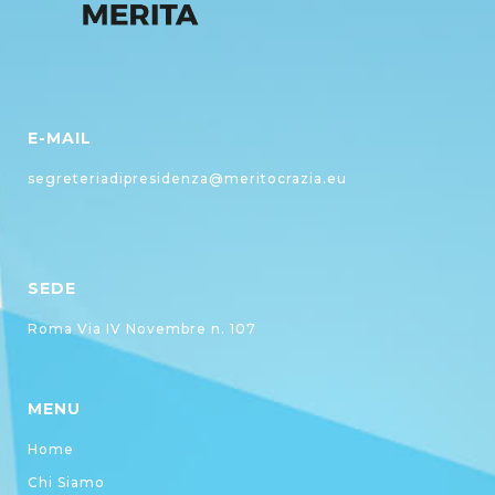
E-MAIL
segreteriadipresidenza@meritocrazia.eu
SEDE
Roma Via IV Novembre n. 107
MENU
Home
Chi Siamo