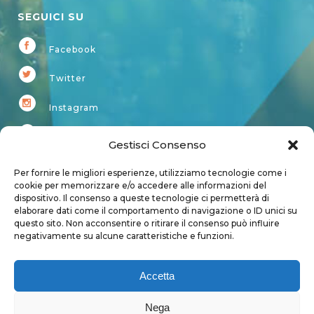
SEGUICI SU
Facebook
Twitter
Instagram
Youtube
Gestisci Consenso
Kardup
Per fornire le migliori esperienze, utilizziamo tecnologie come i
cookie per memorizzare e/o accedere alle informazioni del
dispositivo. Il consenso a queste tecnologie ci permetterà di
Account
elaborare dati come il comportamento di navigazione o ID unici su
questo sito. Non acconsentire o ritirare il consenso può influire
Login
negativamente su alcune caratteristiche e funzioni.
Logout
Account
Accetta
User page
Nega