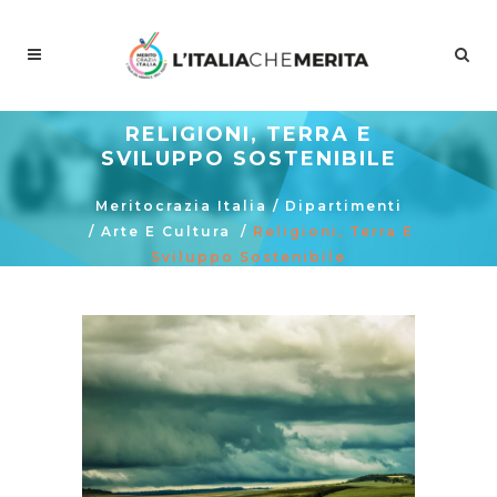
RELIGIONI, TERRA E
SVILUPPO SOSTENIBILE
Meritocrazia Italia
/
Dipartimenti
/
Arte E Cultura
/
Religioni, Terra E
Sviluppo Sostenibile