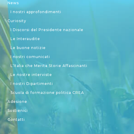
News
I nostri approfondimenti
Curiosity
I Discorsi del Presidente nazionale
Le Interaudite
Le buone notizie
I nostri comunicati
L’Italia che Merita Storie Affascinanti
Le nostre interviste
I nostri Dipartimenti
Scuola di formazione politica CREA
Adesione
Sostienici
Contatti