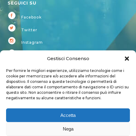
SEGUICI SU
Facebook
Twitter
Instagram
Youtube
Gestisci Consenso
Kardup
Per fornire le migliori esperienze, utilizziamo tecnologie come i
cookie per memorizzare e/o accedere alle informazioni del
dispositivo. Il consenso a queste tecnologie ci permetterà di
Account
elaborare dati come il comportamento di navigazione o ID unici su
questo sito. Non acconsentire o ritirare il consenso può influire
Login
negativamente su alcune caratteristiche e funzioni.
Logout
Account
Accetta
User page
Nega