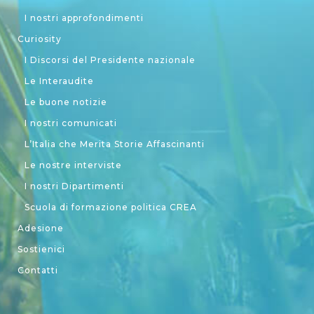
I nostri approfondimenti
Curiosity
I Discorsi del Presidente nazionale
Le Interaudite
Le buone notizie
I nostri comunicati
L’Italia che Merita Storie Affascinanti
Le nostre interviste
I nostri Dipartimenti
Scuola di formazione politica CREA
Adesione
Sostienici
Contatti