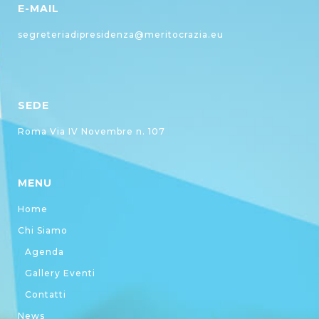
E-MAIL
segreteriadipresidenza@meritocrazia.eu
SEDE
Roma Via IV Novembre n. 107
MENU
Home
Chi Siamo
Agenda
Gallery Eventi
Contatti
News