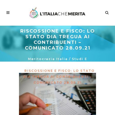
RISCOSSIONE E FISCO: LO
STATO DIA TREGUA AI
CONTRIBUENTI –
COMUNICATO 28.09.21
Meritocrazia Italia
/
Studi E
Proposte
/
La Curva Delle Idee
/
RISCOSSIONE E FISCO: LO STATO
DIA TREGUA AI CONTRIBUENTI –
COMUNICATO 28.09.21