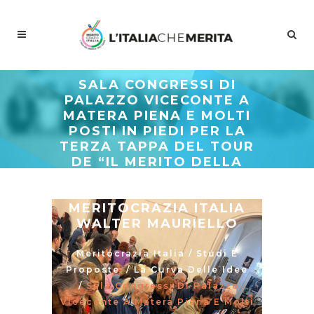
SALA CONGRESSI DI
PALAZZO VICECONTE A
MATERA PIENA E MOLTI
POSTI IN PIEDI PER LA
TERZA TAPPA DEL TOUR
DE “IL MERITO DELLA
DEMOCRAZIA” DEL
PRESIDENTE DI
MERITOCRAZIA ITALIA
WALTER MAURIELLO
Meritocrazia Italia
/
Studi E
Proposte
/
La Curva Delle Idee
/
Sala Congressi Di Palazzo
Viceconte A Matera Piena E Molti