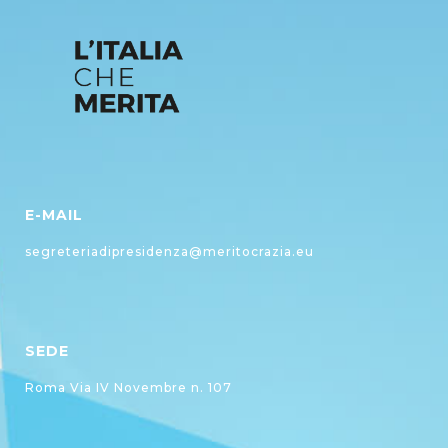
E-MAIL
segreteriadipresidenza@meritocrazia.eu
SEDE
Roma Via IV Novembre n. 107