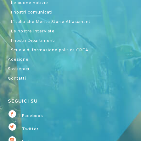
Le buone notizie
I nostri comunicati
L’Italia che Merita Storie Affascinanti
Le nostre interviste
I nostri Dipartimenti
Scuola di formazione politica CREA
Adesione
Sostienici
Contatti
SEGUICI SU
Facebook
Twitter