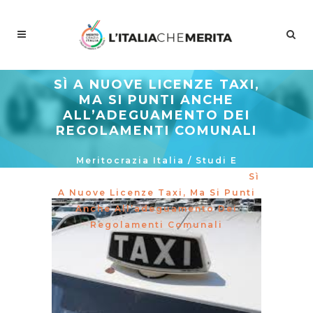
SÌ A NUOVE LICENZE TAXI,
MA SI PUNTI ANCHE
ALL’ADEGUAMENTO DEI
REGOLAMENTI COMUNALI
Meritocrazia Italia
/
Studi E
Proposte
/
La Curva Delle Idee
/
Sì
A Nuove Licenze Taxi, Ma Si Punti
Anche All’adeguamento Dei
Regolamenti Comunali