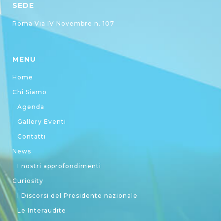
SEDE
Roma Via IV Novembre n. 107
MENU
Home
Chi Siamo
Agenda
Gallery Eventi
Contatti
News
I nostri approfondimenti
Curiosity
I Discorsi del Presidente nazionale
Le Interaudite