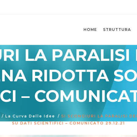
HOME
STRUTTURA
RI LA PARALISI
A RIDOTTA SO
CI – COMUNICAT
/
La Curva Delle Idee
/
SI SCONGIURI LA PARALISI 
SU DATI SCIENTIFICI – COMUNICATO 29.12.21