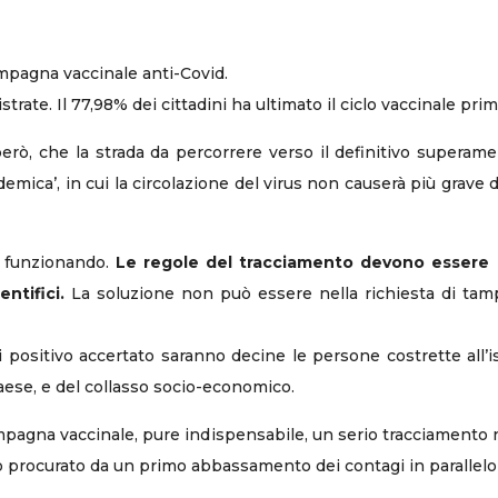
ampagna vaccinale anti-Covid.
trate. Il 77,98% dei cittadini ha ultimato il ciclo vaccinale prim
erò, che la strada da percorrere verso il definitivo supera
emica’, in cui la circolazione del virus non causerà più grave 
ta funzionando.
Le regole del tracciamento devono essere 
ntifici.
La soluzione non può essere nella richiesta di tamp
i positivo accertato saranno decine le persone costrette all
aese, e del collasso socio-economico.
ampagna vaccinale, pure indispensabile, un serio tracciamento 
no procurato da un primo abbassamento dei contagi in parallelo