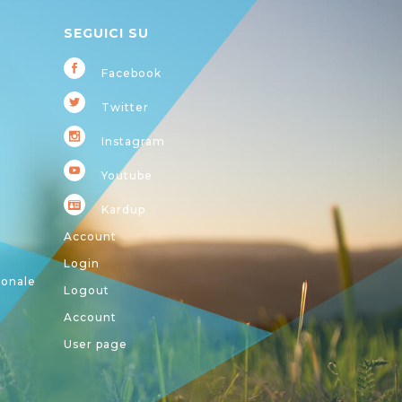
SEGUICI SU
Facebook
Twitter
Instagram
Youtube
Kardup
Account
Login
ionale
Logout
Account
User page