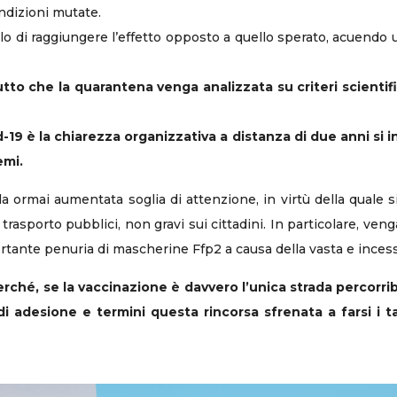
ondizioni mutate.
llo di raggiungere l’effetto opposto a quello sperato, acuendo 
tto che la quarantena venga analizzata su criteri scientif
19 è la chiarezza organizzativa a distanza di due anni si i
emi.
lla ormai aumentata soglia di attenzione, in virtù della quale
 trasporto pubblici, non gravi sui cittadini. In particolare, ven
rtante penuria di mascherine Ffp2 a causa della vasta e incess
ché, se la vaccinazione è davvero l’unica strada percorribil
 adesione e termini questa rincorsa sfrenata a farsi i ta