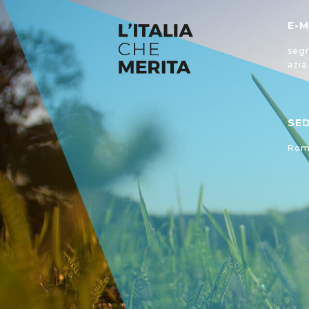
E-M
segr
azia
SE
Roma