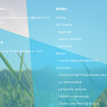
AIL
MENU
eteriadipresidenza@meritocr
Home
.eu
Chi Siamo
Agenda
Gallery Eventi
DE
Contatti
 Via IV Novembre n. 107
News
I nostri approfondimenti
Curiosity
I Discorsi del Presidente naz
Le Interaudite
Le buone notizie
I nostri comunicati
L’Italia che Merita Storie