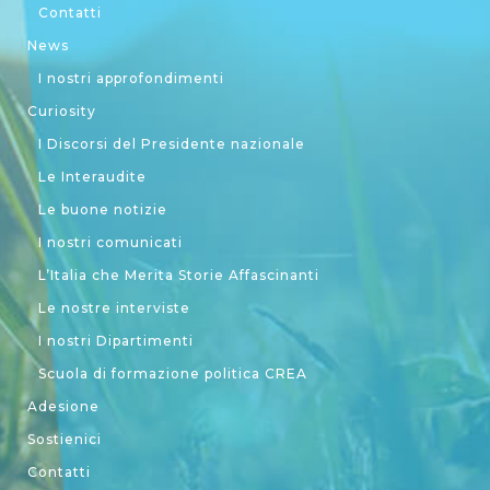
Contatti
News
I nostri approfondimenti
Curiosity
I Discorsi del Presidente nazionale
Le Interaudite
Le buone notizie
I nostri comunicati
L’Italia che Merita Storie Affascinanti
Le nostre interviste
I nostri Dipartimenti
Scuola di formazione politica CREA
Adesione
Sostienici
Contatti