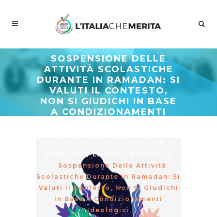
SOSPENSIONE DELLE
ATTIVITÀ SCOLASTICHE
DURANTE IN RAMADAN: SI
VALUTI IL CONTESTO,
NON SI GIUDICHI IN BASE
A CONDIZIONAMENTI
IDEOLOGICI
Meritocrazia Italia
/
Studi E
Proposte
/
La Curva Delle Idee
/
Sospensione Delle Attività
Scolastiche Durante In Ramadan: Si
Valuti Il Contesto, Non Si Giudichi
In Base A Condizionamenti
Ideologici