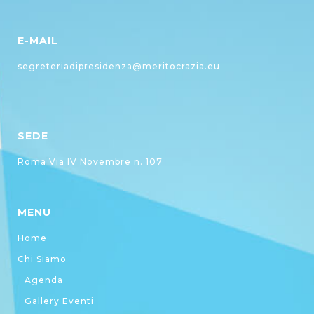
E-MAIL
segreteriadipresidenza@meritocrazia.eu
SEDE
Roma Via IV Novembre n. 107
MENU
Home
Chi Siamo
Agenda
Gallery Eventi