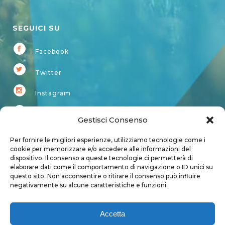
SEGUICI SU
Facebook
Twitter
Instagram
Youtube
Gestisci Consenso
Kardup
Per fornire le migliori esperienze, utilizziamo tecnologie come i
cookie per memorizzare e/o accedere alle informazioni del
dispositivo. Il consenso a queste tecnologie ci permetterà di
Account
elaborare dati come il comportamento di navigazione o ID unici su
questo sito. Non acconsentire o ritirare il consenso può influire
Login
negativamente su alcune caratteristiche e funzioni.
Logout
Account
Accetta
User page