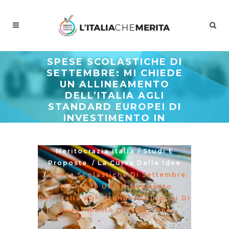
SPESE SCOLASTICHE DI
SETTEMBRE: MI CHIEDE
UN ALLINEAMENTO
DELL’ITALIA AGLI
STANDARD EUROPEI DI
INVESTIMENTO IN
ISTRUZIONE
Meritocrazia Italia
/
Studi E
Proposte
/
La Curva Delle Idee
/
Spese Scolastiche Di Settembre:
MI Chiede Un Allineamento
Dell’Italia Agli Standard Europei Di
Investimento In Istruzione