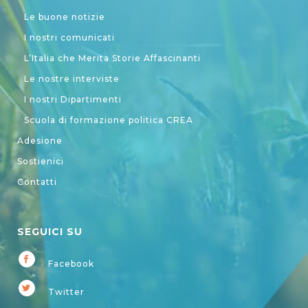
Le buone notizie
I nostri comunicati
L’Italia che Merita Storie Affascinanti
Le nostre interviste
I nostri Dipartimenti
Scuola di formazione politica CREA
Adesione
Sostienici
Contatti
SEGUICI SU
Facebook
Twitter