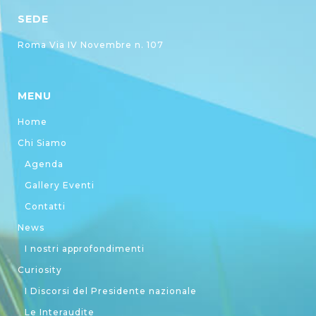
SEDE
Roma Via IV Novembre n. 107
MENU
Home
Chi Siamo
Agenda
Gallery Eventi
Contatti
News
I nostri approfondimenti
Curiosity
I Discorsi del Presidente nazionale
Le Interaudite