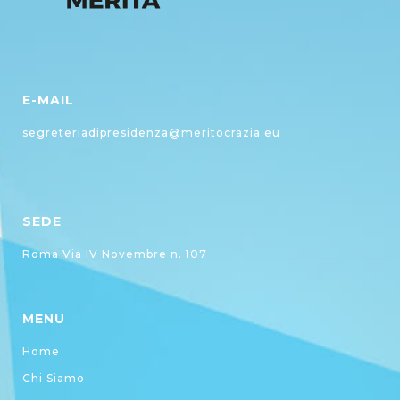
E-MAIL
segreteriadipresidenza@meritocrazia.eu
SEDE
Roma Via IV Novembre n. 107
MENU
Home
Chi Siamo