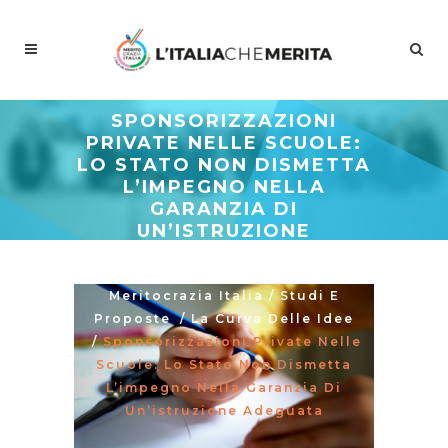
SPONSORIZZAZIONI
PRIVATE NELLE SCUOLE:
LO STATO NON DISMETTA
L’IMPEGNO NELLA
GARANZIA DI
UN’ISTRUZIONE
ADEGUATA
Meritocrazia Italia
/
Studi E
Proposte
/
La Curva Delle Idee
/
Sponsorizzazioni Private Nelle
Scuole: Lo Stato Non Dismetta
L’impegno Nella Garanzia Di
Un’istruzione Adeguata