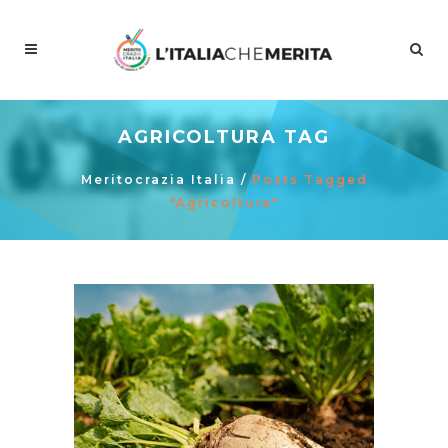
AGRICOLTURA TAG
Meritocrazia Italia
/
Posts Tagged
"Agricoltura"