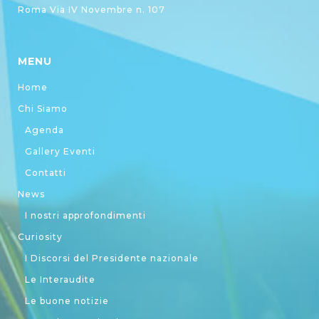
Roma Via IV Novembre n. 107
MENU
Home
Chi Siamo
Agenda
Gallery Eventi
Contatti
News
I nostri approfondimenti
Curiosity
I Discorsi del Presidente nazionale
Le Interaudite
Le buone notizie