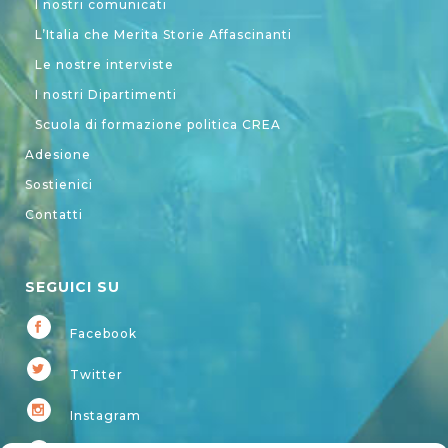
I nostri comunicati
L’Italia che Merita Storie Affascinanti
Le nostre interviste
I nostri Dipartimenti
Scuola di formazione politica CREA
Adesione
Sostienici
Contatti
SEGUICI SU
Facebook
Twitter
Instagram