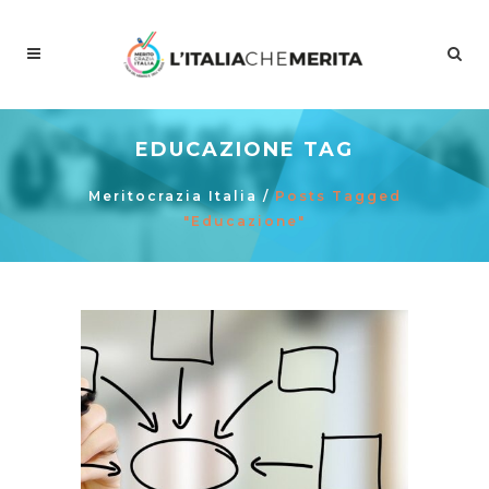
EDUCAZIONE TAG
Meritocrazia Italia
/
Posts Tagged
"educazione"