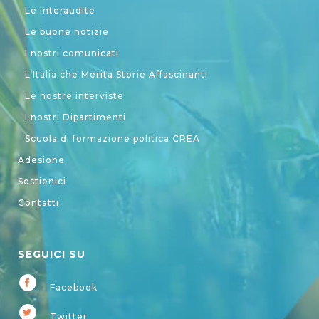
Le Interaudite
Le buone notizie
I nostri comunicati
L’Italia che Merita Storie Affascinanti
Le nostre interviste
I nostri Dipartimenti
Scuola di formazione politica CREA
Adesione
Sostienici
Contatti
SEGUICI SU
Facebook
Twitter