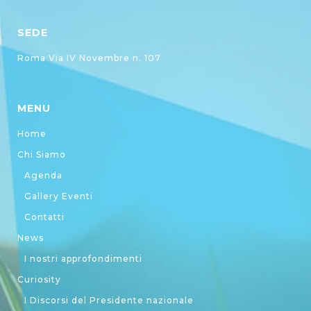
SEDE
Roma Via IV Novembre n. 107
MENU
Home
Chi Siamo
Agenda
Gallery Eventi
Contatti
News
I nostri approfondimenti
Curiosity
I Discorsi del Presidente nazionale