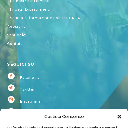
Le nostre interviste
I nostri Dipartimenti
Scuola di formazione politica CREA
Adesione
Sostienici
Contatti
SEGUICI SU
Facebook
Twitter
Instagram
Youtube
Gestisci Consenso
Kardup
Per fornire le migliori esperienze, utilizziamo tecnologie come i