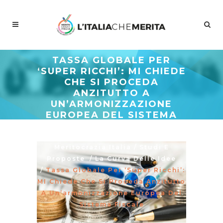
TASSA GLOBALE PER
‘SUPER RICCHI’: MI CHIEDE
CHE SI PROCEDA
ANZITUTTO A
UN’ARMONIZZAZIONE
EUROPEA DEL SISTEMA
FISCALE
Meritocrazia Italia
/
Studi E
Proposte
/
La Curva Delle Idee
/
Tassa Globale Per ‘super Ricchi’:
MI Chiede Che Si Proceda Anzitutto
A Un’armonizzazione Europea Del
Sistema Fiscale