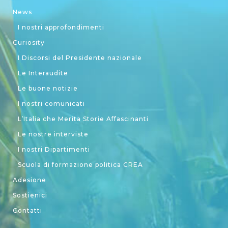
News
I nostri approfondimenti
Curiosity
I Discorsi del Presidente nazionale
Le Interaudite
Le buone notizie
I nostri comunicati
L’Italia che Merita Storie Affascinanti
Le nostre interviste
I nostri Dipartimenti
Scuola di formazione politica CREA
Adesione
Sostienici
Contatti