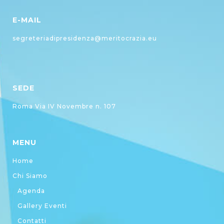
E-MAIL
segreteriadipresidenza@meritocrazia.eu
SEDE
Roma Via IV Novembre n. 107
MENU
Home
Chi Siamo
Agenda
Gallery Eventi
Contatti