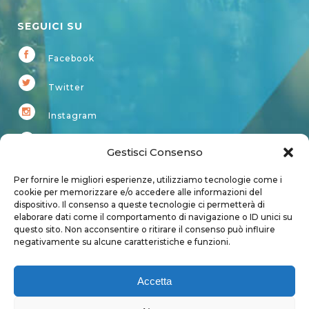
SEGUICI SU
Facebook
Twitter
Instagram
Youtube
Gestisci Consenso
Kardup
Per fornire le migliori esperienze, utilizziamo tecnologie come i
cookie per memorizzare e/o accedere alle informazioni del
dispositivo. Il consenso a queste tecnologie ci permetterà di
Account
elaborare dati come il comportamento di navigazione o ID unici su
questo sito. Non acconsentire o ritirare il consenso può influire
Login
negativamente su alcune caratteristiche e funzioni.
Logout
Account
Accetta
User page