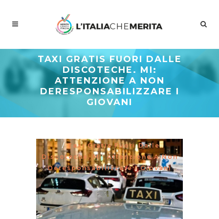
TAXI GRATIS FUORI DALLE
DISCOTECHE. MI:
ATTENZIONE A NON
DERESPONSABILIZZARE I
GIOVANI
Meritocrazia Italia
/
Studi E
Proposte
/
La Curva Delle Idee
/
Taxi Gratis Fuori Dalle
Discoteche. MI: Attenzione A Non
Deresponsabilizzare I Giovani